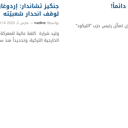
ائماً!
جنكيز تشاندار: إردوغ
لوقف انحدار شعبيّته
بواسطة
nadine
مارس 2, 2020 8:14 م
 إن تمكّن رئيس حزب “الليكود”
وليد شرارة كلفة عالية للمعرك
الخارجية التركية، وتحديداً منذ سنة 2016، عندما وقعت المح