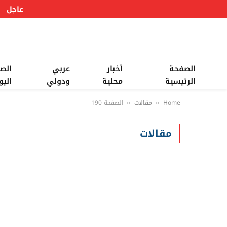
عاجل
الصفحة
أخبار
عربي
الص
الرئيسية
محلية
ودولي
اليو
Home
مقالات
الصفحة 190
»
»
مقالات