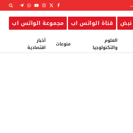
X
فيسبوك
الانستغرام
يوتيوب
واتساب
تيلقرام
(Twitter)
نبض
قناة الواتس اب
مجموعة الواتس اب
العلوم
أخبار
منوعات
والتكنولوجيا
اقتصادية