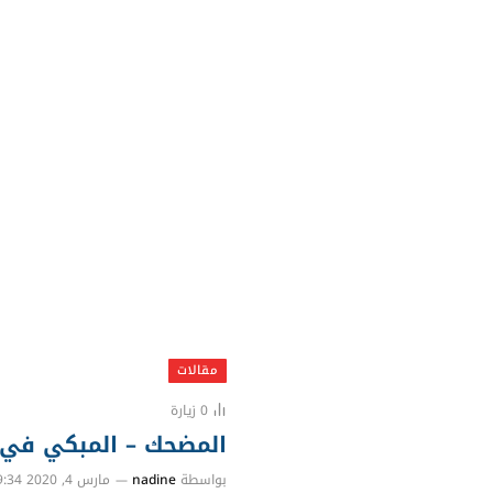
مقالات
0
زيارة
المضحك – المبكي في د
بواسطة
nadine
مارس 4, 2020 9:34 م