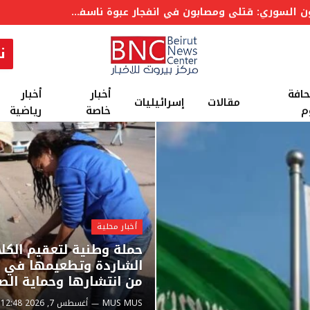
عاجل: مصاب
ن
حافة
أخبار
أخبار
مقالات
إسرائيليات
م
خاصة
رياضية
أخبار محلية
حملة وطنية لتعقيم الكل
الشاردة وتطعيمها في لب
من انتشارها وحماية الص
MUS MUS
أغسطس 7, 2026 12:48 م