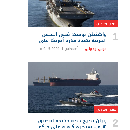
عربي ودولي
واشنطن بوست: نقص السفن
الحربية يهدد قدرة أمريكا على
حماية إسرائيل من الصواريخ
عربي ودولي
أغسطس 1, 2026 6:19 م
الإيرانية
عربي ودولي
إيران تطرح خطة جديدة لمضيق
هرمز.. سيطرة كاملة على حركة