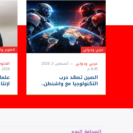
عربي ودولي
العلوم وال
عربي ودولي
أغسطس 5, 2026
العلوم
8:45 م
2026 4:12 م
الصين تصعّد حرب
علما
التكنولوجيا مع واشنطن..
لإنتا
عقوبات على شركات
الضو
أمريكية وقيود مشددة على
لحوا
تصدير المسيّرات
الصحافة اليوم