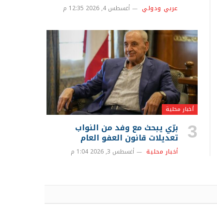
الشحن ومفاوضات مع عُمان
عربي ودولي
أغسطس 4, 2026 12:35 م
أخبار محلية
برّي يبحث مع وفد من النواب
تعديلات قانون العفو العام
أخبار محلية
أغسطس 3, 2026 1:04 م