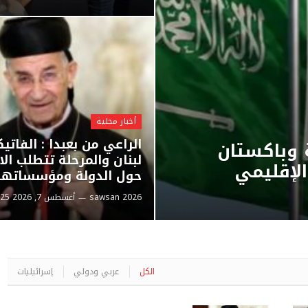
أخبار محلية
الراعي من بعبدا : الفاتي
 وباكستان
لبنان والمرحلة تتطلب ال
الإقليمي
حول الدولة ومؤسساتها
sawsan 2026
أغسطس 7, 2026 11:25 ص
الكل
عربي ودولي
إسرائيليات