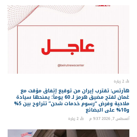
2
زيارة
هآرتس: تقترب إيران من توقيع إتفاق مؤقت مع
عُمان لفتح مضيق هرمز لـ 60 يوماً؛ يمنحها سيادة
ملاحية وفرض “رسوم خدمات شحن” تتراوح بين 5%
و10% على البضائع
أغسطس 7, 2026 9:37 م
2
زيارة