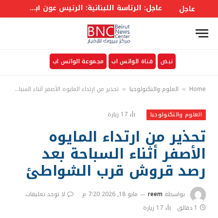
عاجل: الرئاسة اللبنانية: الرئيس عون أبلغ الوزراء أن واشنطن ستعمل على معالجة وقف إطلاق النار والمناطق التجريبية
عاجل
نبض
قناة الواتس اب
مجموعة الواتس اب
Home
العلوم والتكنولوجيا
تحذير من ارتداء المايوه الأصفر أثناء السباحة بعد رصد قروش قرب الشواطئ
»
»
17
زيارة
العلوم والتكنولوجيا
تحذير من ارتداء المايوه
الأصفر أثناء السباحة بعد
رصد قروش قرب الشواطئ
بواسطة
reem
مايو 18, 2026 7:20 م
لا توجد تعليقات
1 دقائق
17
زيارة