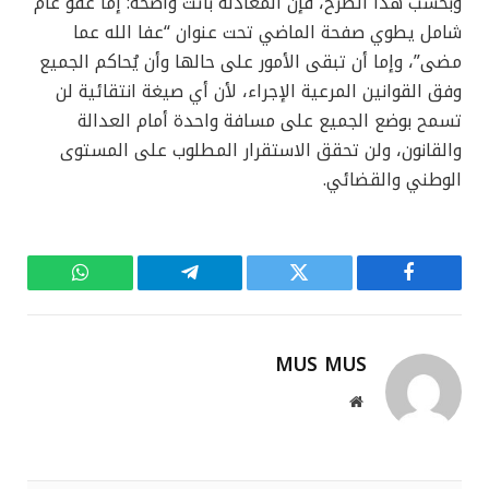
وبحسب هذا الطرح، فإن المعادلة باتت واضحة: إما عفو عام
شامل يطوي صفحة الماضي تحت عنوان “عفا الله عما
مضى”، وإما أن تبقى الأمور على حالها وأن يُحاكم الجميع
وفق القوانين المرعية الإجراء، لأن أي صيغة انتقائية لن
تسمح بوضع الجميع على مسافة واحدة أمام العدالة
والقانون، ولن تحقق الاستقرار المطلوب على المستوى
الوطني والقضائي.
فيسبوك
تويتر
تيلقرام
واتساب
MUS MUS
موقع
الويب