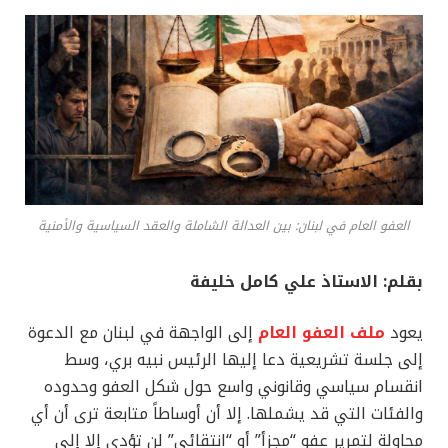
العفو العام في لبنان: بين العدالة الشاملة والعقد السياسية والأمنية
بقلم: الاستاذ علي كامل خليفة
يعود
ملف العفو العام
إلى الواجهة في لبنان مع الدعوة
إلى جلسة تشريعية دعا إليها الرئيس نبيه بري، وسط
انقسام سياسي وقانوني واسع حول شكل العفو وحدوده
والفئات التي قد يشملها. إلا أن أوساطاً متابعة ترى أن أي
محاولة لتمرير عفو “مجزأ” أو “انتقائي” لن تؤدي إلا إلى