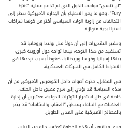
“لن تنسى” مواقف الدول التي لم تدعم عملية “Epic
Fury”، وهو ما يعزز الانطباع بأن الإدارة الأميركية تنظر إلى
التحالفات من زاوية الولاء السياسي أكثر من كونها شراكات
استراتيجية متوازنة.
وتشير التقديرات إلى أن دولاً مثل بولندا ورومانيا قد
تستفيد من هذا التوجه، بينما تواجه دول أوروبية كبرى،
بينها إسبانيا وفرنسا وبريطانيا، ضغوطاً بسبب ترددها في
الانخراط الكامل في التحركات العسكرية.
في المقابل، حذرت أصوات داخل الكونغرس الأميركي من أن
هذه السياسة قد تؤدي إلى شرخ عميق داخل الحلف،
خاصة في ظل استمرار التوترات الدولية، معتبرين أن إدارة
العلاقات مع الحلفاء بمنطق “العقاب والمكافأة” قد يضر
بالمصالح الأميركية على المدى الطويل.
ويرى مراقبون أن هذه الخطوة تعكس حالة من التباين