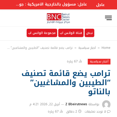
عاجل: مسؤول بالخارجية الأمريكية : جولة المفاوضات السابعة بين #لبنان وإسرائيل برعاية أمريكا في روما كانت مثمرة
عاجل
نبض
قناة الواتس اب
مجموعة الواتس اب
Home
أخبار سياسية
ترامب يضع قائمة تصنيف “الطيبين والمشاغبين” بالناتو
»
»
67
زيارة
أخبار سياسية
ترامب يضع قائمة تصنيف
“الطيبين والمشاغبين”
بالناتو
بواسطة
Z Bbeirutnews
أبريل 22, 2026 4:21 م
لا توجد تعليقات
2 دقائق
67
زيارة