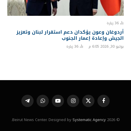
36
زيارة
أردوغان وعون يؤكدان دعم استقرار لبنان وتعزيز
الجيش وإعادة إعمار الجنوب
يوليو 30, 2026 6:05 م
36
زيارة
فيسبوك
X
الانستغرام
يوتيوب
واتساب
تيلقرام
(Twitter)
.
Systematic Agency
© 2026 Beirut News Center. Designed by