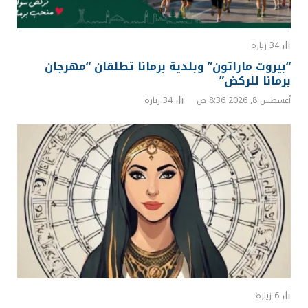
34
زيارة
“بيروت ماراتون” وبلدية برمانا تطلقان “مهرجان
برمانا للركض”
أغسطس 8, 2026 8:36 ص
34
زيارة
6
زيارة