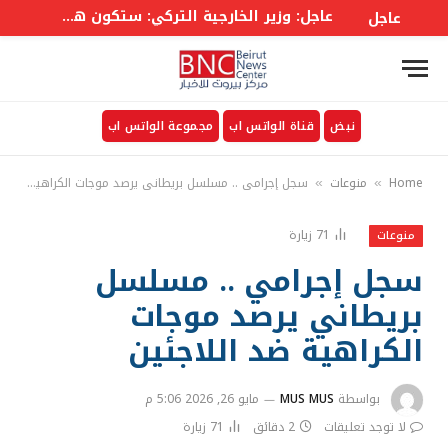
عاجل: وزير الخارجية التركي: ستكون هناك لجنة وزارية في إطار الاتفاق على غرار حلف الأطلسي إلى جانب أمانة عامة
عاجل
نبض
قناة الواتس اب
مجموعة الواتس اب
Home
منوعات
سجل إجرامي .. مسلسل بريطاني يرصد موجات الكراهية ضد اللاجئين
»
»
71
زيارة
منوعات
سجل إجرامي .. مسلسل
بريطاني يرصد موجات
الكراهية ضد اللاجئين
بواسطة
MUS MUS
مايو 26, 2026 5:06 م
لا توجد تعليقات
2 دقائق
71
زيارة