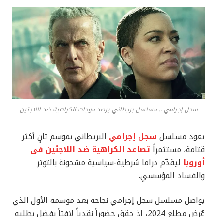
سجل إجرامي .. مسلسل بريطاني يرصد موجات الكراهية ضد اللاجئين
يعود مسلسل
سجل إجرامي
البريطاني بموسم ثانٍ أكثر
قتامة، مستثمراً
تصاعد الكراهية ضد اللاجئين في
أوروبا
ليقدّم دراما شرطية-سياسية مشحونة بالتوتر
والفساد المؤسسي.
يواصل مسلسل سجل إجرامي نجاحه بعد موسمه الأول الذي
عُرض مطلع 2024، إذ حقق حضوراً نقدياً لافتاً بفضل بطليه