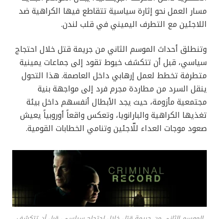
مسار العمل نحو إثارة سياسية تتقاطع فيها الكراهية ضد
اللاجئين مع التطرف اليميني في قلب لندن.
وتنطلق أحداث الموسم الثاني من جريمة قتل خلال احتجاج
سياسي، قبل أن تتكشف خيوط تقود إلى جماعات يمينية
متطرفة تخطط لعمل إرهابي داخل العاصمة. هذا التحول
ينقل السرد من مطاردة مجرم فرد إلى مواجهة بنية
مجتمعية مأزومة، حيث يجد الأبطال أنفسهم داخل بيئة
تغذيها الكراهية والبارانويا، وتعكس واقعاً أوروبياً يعيش
صعود موجات العداء للّاجئين وتنامي الخطابات القومية.
الموسم الثاني من جريمة قتل خلال احتجاج سياسي، قبل أن تتكشف