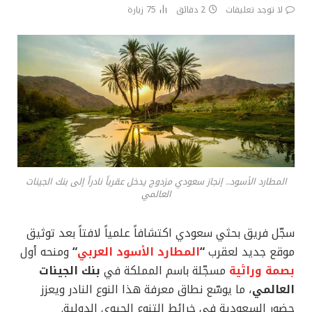
لا توجد تعليقات
2 دقائق
75
زيارة
المطارد الأسود.. إنجاز سعودي مزدوج يدخل عقرباً نادراً إلى بنك الجينات
العالمي
سجّل فريق بحثي سعودي اكتشافاً علمياً لافتاً بعد توثيق
موقع جديد لعقرب
“
المطارد الأسود العربي
“
ومنحه أول
بصمة وراثية
مسجّلة باسم المملكة في
بنك الجينات
العالمي
، ما يوسّع نطاق معرفة هذا النوع النادر ويعزز
حضور السعودية في خرائط التنوع الحيوي الدولية.