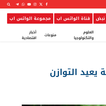
X
فيسبوك
الانستغرام
يوتيوب
واتساب
تيلقرام
(Twitter)
نبض
قناة الواتس اب
مجموعة الواتس اب
العلوم
أخبار
منوعات
والتكنولوجيا
اقتصادية
: المشي بلا هاتف لـ20 دقيقة يعيد التوازن