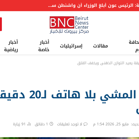
عاجل: الرئاسة اللبنانية: الرئيس عون أبلغ مجلس الوزراء بإحراز تقدم إيجابي في مفاوضات روما في مسألتي الحدود والأسرى
حافة
أخبار
أخبار
مقالات
إسرائيليات
م
خاصة
رياضية
دراسة نفسية جديدة
ديث:
مايو 25, 2026 1:54 م
لا توجد تعليقات
1 دقائق
91
زيارة