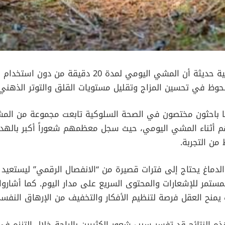
أظهرت دراسة نفسية حديثة أن المشي اليومي لمدة 20 دقي
وظ في تحسين المزاج وتقليل مستويات القلق والتوتر الذهني.
ها باحثون مختصون في الصحة السلوكية تابعت مجموعة من المش
هم أثناء المشي اليومي، حيث سجل معظمهم شعوراً أكبر بالهدو
من التجربة.
الدماغ يحتاج إلى فترات قصيرة من “الانفصال الرقمي” ليستعيد 
ستمر للإشعارات والمحتوى السريع على مدار اليوم. كما أشارو
يمنح العقل فرصة لتنظيم الأفكار والتخفيف من الإرهاق النفس
 النتائج قد تفسر سبب شعور الكثيرين بالراحة خلال التنزه في