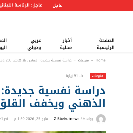
عاجل
الصفحة
أخبار
عربي
الص
الرئيسية
محلية
ودولي
اليو
Home
منوعات
دراسة نفسية جديدة: المشي بلا هاتف لـ20 دقيقة يعيد التوازن الذهني ويخفف القلق
»
»
91
زيارة
منوعات
الذهني ويخفف القلق
بواسطة
Z Bbeirutnews
مايو 25, 2026 1:50 م
آخر تح