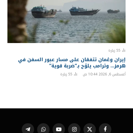
55
زيارة
إيران وعُمان تتفقان على مسار عبور السفن في
هرمز… وترامب يلوّح بـ”ضربة قوية”
أغسطس 6, 2026 10:44 ص
55
زيارة
فيسبوك
X
الانستغرام
يوتيوب
واتساب
تيلقرام