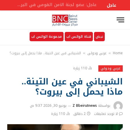
عاجل: قصف مدفعي إسرائيلي على بلدة المنصوري في الجنوب اللبناني
عاجل
نبض
قناة الواتس اب
مجموعة الواتس اب
Home
عربي ودولي
الشيباني في عين التينة.. ماذا يحمل إلى بيروت؟
»
»
110
زيارة
عربي ودولي
الشيباني في عين التينة..
ماذا يحمل إلى بيروت؟
بواسطة
Z Bbeirutnews
يونيو 30, 2026 9:37 ص
لا توجد تعليقات
2 دقائق
110
زيارة