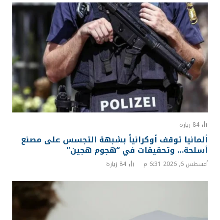
84
زيارة
ألمانيا توقف أوكرانياً بشبهة التجسس على مصنع
أسلحة… وتحقيقات في “هجوم هجين”
أغسطس 6, 2026 6:31 م
84
زيارة