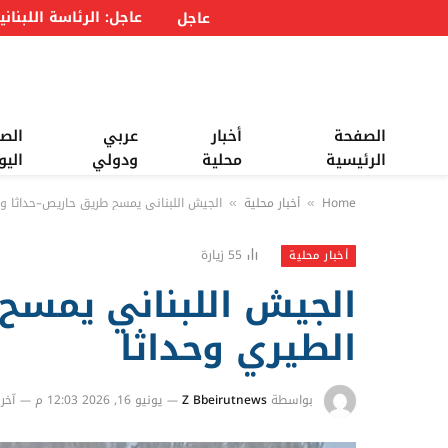
عاجل
الصفحة
أخبار
عربي
الص
الرئيسية
محلية
ودولي
اليو
Home
أخبار محلية
الجيش اللبناني يمسح طريق حاريص–حداثا وي
»
»
55
زيارة
أخبار محلية
الجيش اللبناني يمسح
الطيري وحداثا
بواسطة
Z Bbeirutnews
يونيو 16, 2026 12:03 م
آخر