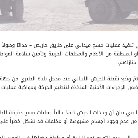
ي تنفيذ عمليات مسح ميداني على طريق حاريص – حداثا وصولاً 
 المنطقة من الألغام والمخلفات الحربية وتأمين سلامة المواط
منازلهم.
مّ وضع نقطة للجيش اللبناني عند مدخل بلدة الطيري من جهة ب
من الإجراءات الأمنية المتخذة لتنظيم الحركة ومواكبة عمليات
 في بيان أن وحدات الجيش تنفذ حالياً عمليات مسح دقيقة للط
د من عدم وجود أجسام مشبوهة أو مخلفات قد تشكل خطراً على ا
لي إلى عدم التوجه نحو البلدة أو محاولة دخولها في الوقت الحاض