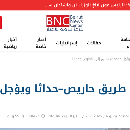
عاجل: الرئاسة اللبنانية: الرئيس عون أبلغ الوزراء أن واشنطن ستعمل على معالجة وقف إطلاق النار والمناطق التجريبية
حافة
أخبار
أخبار
مقالات
إسرائيليات
م
خاصة
رياضية
ؤجل عودة الأهالي إلى الطيري وحداثا
 طريق حاريص–حداثا ويؤجل 
 تحديث:
يونيو 16, 2026 2:38 م
لا توجد تعليقات
1 دقائق
55
زيارة