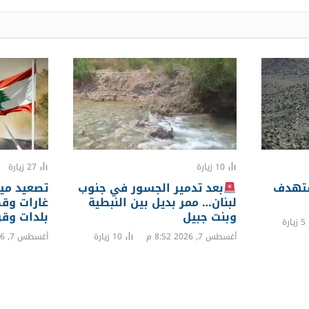
10
زيارة
27
زيارة
ستهدف
بعد تدمير الجسور في جنوب
تصعيد مي
لبنان… ممر بديل بين النبطية
غارات وق
وبنت جبيل
بلدات وق
5
زيارة
أغسطس 7, 2026 8:52 م
10
زيارة
أغسطس 7, 2026 8:33 م