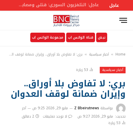
عاجل: مصابون في انفجار حافلة ركاب بمدينة جرمانا في ريف #دمشق
عاجل
نبض
قناة الواتس اب
مجموعة الواتس اب
Home
أخبار سياسية
بري: لا تفاوض بلا أوراق.. وإيران ضمانة لوقف العدوان
»
»
53
زيارة
أخبار سياسية
بري: لا تفاوض بلا أوراق..
وإيران ضمانة لوقف العدوان
بواسطة
Z Bbeirutnews
مايو 29, 2026 9:25 ص
آخر
تحديث:
مايو 29, 2026 9:27 ص
لا توجد تعليقات
2 دقائق
53
زيارة