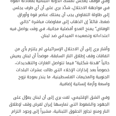
وفي موقف يعكس تمسّك الدولة اللبنانية بمعادلة القوة
في مواجهة الاحتلال، شدّد بري على أن أي طرف يجلس
إلى طاولة التفاوض يجب أن يمتلك عناصر قوة وأوراق
ضغط، قائلاً إن الذهاب إلى مفاوضات مباشرة “خالي
الوفاض” يمنح العدو أفضلية مجانية، في وقت يواصل فيه
اعتداءاته وتصعيده الميداني ضد لبنان.
وأشار بري إلى أن الاحتلال الإسرائيلي لم يلتزم بأي من
اتفاقات وقف إطلاق النار السابقة، موضحاً أن لبنان يعيش
حالياً “هدنة شكلية” فيما تتواصل الغارات والتهديدات،
خصوصاً بعد إنذارات الإخلاء التي طالت عشرات البلدات
الجنوبية والمخيمات الفلسطينية، ما ينذر بموجة نزوح
واسعة وأزمة إنسانية إضافية.
وفي الشق الإقليمي، لفت بري إلى أن لبنان يعوّل على
الجهود والضغوط التي تمارسها إيران لفرض وقف لإطلاق
النار ومنع تجاوز الحقوق اللبنانية، مشيراً إلى وجود التزام