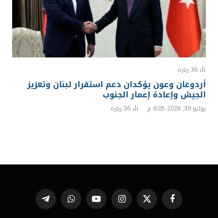
36
زيارة
أردوغان وعون يؤكدان دعم استقرار لبنان وتعزيز
الجيش وإعادة إعمار الجنوب
يوليو 30, 2026 6:05 م
36
زيارة
فيسبوك
X
الانستغرام
يوتيوب
واتساب
تيلقرام
(Twitter)