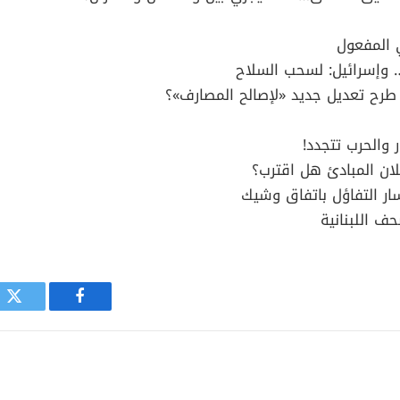
 المفعول
ر… وإسرائيل: لسحب السلاح
طرح تعديل جديد «لإصالح المصارف»؟
ر والحرب تتجدد!
لان المبادئ هل اقترب؟
سار التفاؤل باتفاق وشيك
ف اللبنانية
فيسبوك
توي