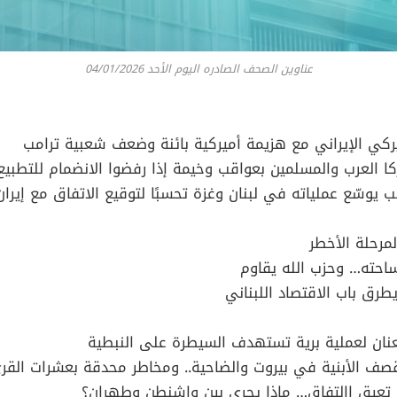
عناوين الصحف الصادره اليوم الأحد 04/01/2026
ميركي الإيراني مع هزيمة أميركية بائنة وضعف شعبية ترامب
كا العرب والمسلمين بعواقب وخيمة إذا رفضوا الانضمام للتطبيع
ب يوسّع عملياته في لبنان وغزة تحسبًا لتوقيع الاتفاق مع إيران
لمرحلة الأخطر
ساحته… وحزب الله يقاوم
طرق باب الاقتصاد اللبناني
عنان لعملية برية تستهدف السيطرة على النبطية
ف الأبنية في بيروت والضاحية.. ومخاطر محدقة بعشرات القرى 
 تعيق االتفاق… ماذا يجري بين واشنطن وطهران؟