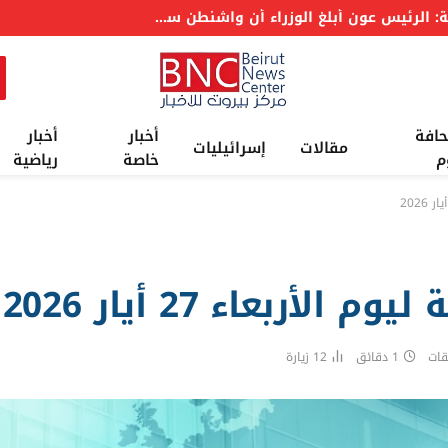
عاجل: الرئاسة اللبنانية: الرئيس عون أبلغ مجلس الوزراء بإحراز تقدم إيجابي في مفاوضات روما في مسألتي الحدود والأسرى
حافة
أخبار
أخبار
مقالات
إسرائيليات
م
خاصة
رياضية
لأربعاء 27 أيار 2026
قات
1 دقائق
12
زيارة