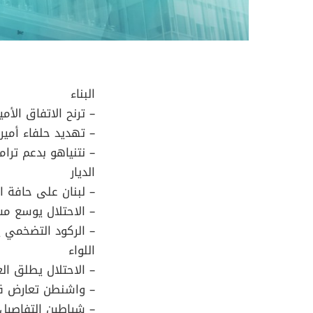
البناء
– ترنح الاتفاق الأ
– تهديد حلفاء أمير
– نتنياهو بدعم ترام
الديار
– لبنان على حافة ا
– الاحتلال يوسع م
– الركود التضخمي ي
اللواء
– الاحتلال يطلق ال
– واشنطن تعارض قص
– شياطين التفاصيل