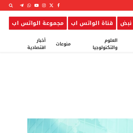
X
فيسبوك
الانستغرام
يوتيوب
واتساب
تيلقرام
(Twitter)
نبض
قناة الواتس اب
مجموعة الواتس اب
العلوم
أخبار
منوعات
والتكنولوجيا
اقتصادية