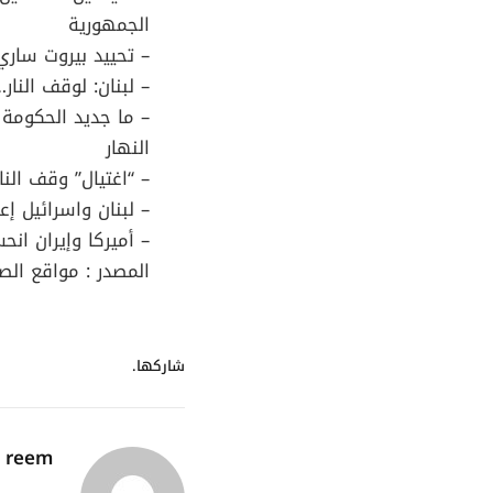
الجمهورية
– تحييد بيروت ساري
– لبنان: لوقف النا
– ما جديد الحكومة 
النهار
– “اغتيال” وقف النا
– لبنان واسرائيل إع
– أميركا وإيران انح
المصدر : مواقع الصح
شاركها.
reem