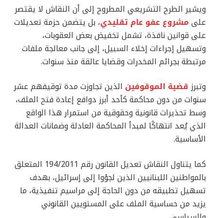
ويشير الطرح التشريعي المطروح إلى أن النقاش لا يقتصر
على
مشروع عفو عام تقليدي
، بل يتضمن حزمة تعديلات
على قوانين نافذة، تشمل تخفيض بعض العقوبات،
وتسهيل إجراءات إخلاء السبيل، إلى جانب معالجة ملفات
مرتبطة بجرائم المخدرات وقضايا عالقة منذ سنوات.
وتبرز
قضية الموقوفين
الذين تجاوزت مدة توقيفهم عشر
سنوات من دون محاكمة كأحد أبرز دوافع إعادة فتح الملف،
وسط تحذيرات قانونية وحقوقية من استمرار هذا الواقع
الذي يُعد انتهاكًا لمبدأ المحاكمة العادلة وضمانات العدالة
الأساسية.
كما يتناول النقاش تعديل القانون رقم 194/2011 المتعلق
بالمواطنين اللبنانيين الذين لجؤوا إلى إسرائيل، بهدف
تسهيل تطبيقه من دون الحاجة إلى مراسيم تنفيذية، ما
يزيد من حساسية الملف على المستويين القانوني
والسياسي.