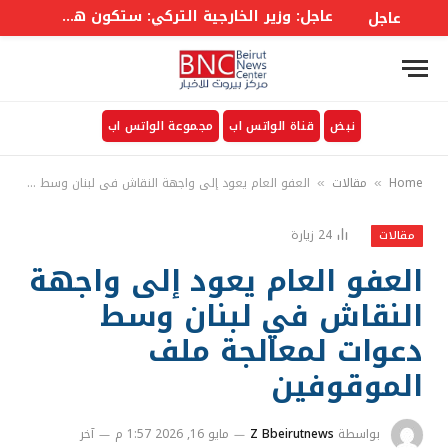
عاجل: وزير الخارجية التركي: ستكون هناك لجنة وزارية في إطار الاتفاق على غرار حلف الأطلسي إلى جانب أمانة عامة
عاجل
نبض
قناة الواتس اب
مجموعة الواتس اب
Home
مقالات
العفو العام يعود إلى واجهة النقاش في لبنان وسط دعوات لمعالجة ملف الموقوفين
»
»
24
زيارة
مقالات
العفو العام يعود إلى واجهة
النقاش في لبنان وسط
دعوات لمعالجة ملف
الموقوفين
بواسطة
Z Bbeirutnews
مايو 16, 2026 1:57 م
آخر