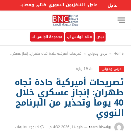
عاجل: التلفزيون السوري: قتلى ومصابون في انفجار عبوة ناسفة بحافلة ركاب في جرمانا بريف #دمشق
عاجل
نبض
قناة الواتس اب
مجموعة الواتس اب
Home
عربي ودولي
تصريحات أميركية حادة تجاه طهران: إنجاز عسكري خلال 40 يوماً وتحذير من البرنامج النووي
»
»
19
زيارة
عربي ودولي
تصريحات أميركية حادة تجاه
طهران: إنجاز عسكري خلال
40 يوماً وتحذير من البرنامج
النووي
بواسطة
reem
مايو 14, 2026 4:32 م
لا توجد تعليقات