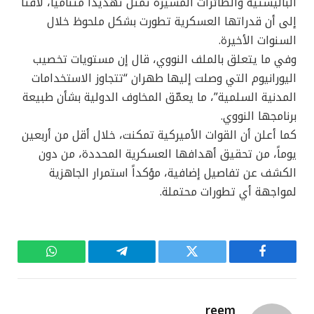
الباليستية والطائرات المسيّرة تمثل تهديداً متنامياً، لافتاً
إلى أن قدراتها العسكرية تطورت بشكل ملحوظ خلال
السنوات الأخيرة.
وفي ما يتعلق بالملف النووي، قال إن مستويات تخصيب
اليورانيوم التي وصلت إليها طهران “تتجاوز الاستخدامات
المدنية السلمية”، ما يعمّق المخاوف الدولية بشأن طبيعة
برنامجها النووي.
كما أعلن أن القوات الأميركية تمكنت، خلال أقل من أربعين
يوماً، من تحقيق أهدافها العسكرية المحددة، من دون
الكشف عن تفاصيل إضافية، مؤكداً استمرار الجاهزية
لمواجهة أي تطورات محتملة.
فيسبوك
تويتر
تيلقرام
واتساب
reem