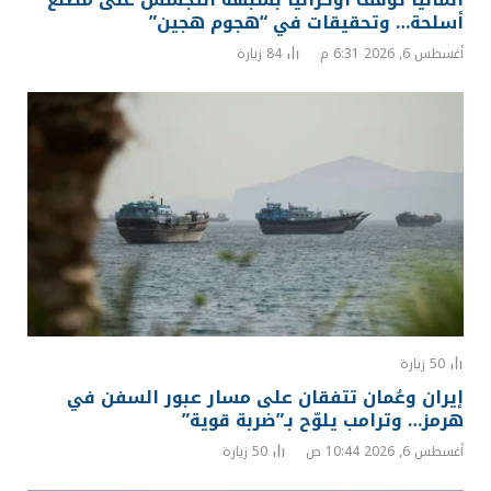
أسلحة… وتحقيقات في “هجوم هجين”
أغسطس 6, 2026 6:31 م
84
زيارة
50
زيارة
إيران وعُمان تتفقان على مسار عبور السفن في
هرمز… وترامب يلوّح بـ”ضربة قوية”
أغسطس 6, 2026 10:44 ص
50
زيارة