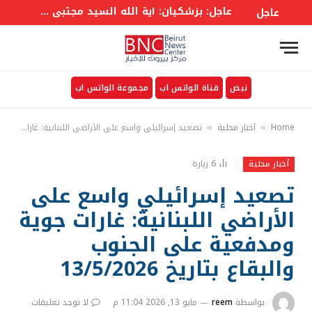
عاجل: بزشكيان: آية الله السيد مجتبى خامنئي شخصية استثنائية وما يروجه البعض حوله لا يمت للواقع بصلة
عاجل
نبض
قناة الواتس اب
مجموعة الواتس اب
Home
أخبار محلية
تصعيد إسرائيلي واسع على الأراضي اللبنانية: غارات جوية ومدفعية على الجنوب والبقاع بتاريخ 13/5/2026
»
»
6
زيارة
أخبار محلية
تصعيد إسرائيلي واسع على
الأراضي اللبنانية: غارات جوية
ومدفعية على الجنوب
والبقاع بتاريخ 13/5/2026
بواسطة
reem
مايو 13, 2026 11:04 م
لا توجد تعليقات