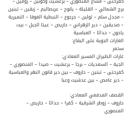
كفرحتى – مشاع المنصوري – برعشيت وكونين – رومين –
برج الشمالي – القليلة – يانوح – عربصاليم – زبقين – تبنين
– مجدل سلم – تولين – جرجوع – النبطية الفوقا – النميرية
– صديقين – دير الزهراني – حاريص – عيتا الجبل – بيت
ياحون – حداثا – العباسية
الغارات الجوية على البقاع:
سحمر
غارات الطيران المسير المعادي:
الجية – السعديات – برجا – برعشيت – صيدا – المنصوري –
كفرحتى – تبنين – حاروف – بين دير قانون النهر والعباسية
– دير عامص – بين عدشيت وعبا
القصف المدفعي المعادي:
حاروف – زوطر الشرقية – كفرا – حداثا – حاريص –
المنصوري