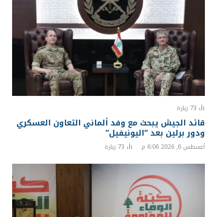
73
زيارة
قائد الجيش يبحث مع وفد ألماني التعاون العسكري
ودور برلين بعد “اليونيفيل”
أغسطس 6, 2026 6:06 م
73
زيارة