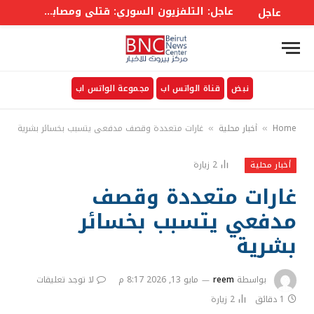
عاجل: التلفزيون السوري: قتلى ومصابون في انفجار عبوة ناسفة بحافلة ركاب في جرمانا بريف #دمشق
عاجل
نبض
قناة الواتس اب
مجموعة الواتس اب
Home
أخبار محلية
غارات متعددة وقصف مدفعي يتسبب بخسائر بشرية
»
»
2
زيارة
أخبار محلية
غارات متعددة وقصف
مدفعي يتسبب بخسائر
بشرية
بواسطة
reem
مايو 13, 2026 8:17 م
لا توجد تعليقات
1 دقائق
2
زيارة