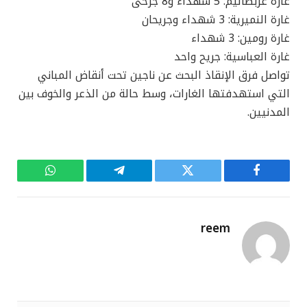
غارة عربصاليم: 5 شهداء و8 جرحى
غارة النميرية: 3 شهداء وجريحان
غارة رومين: 3 شهداء
غارة العباسية: جريح واحد
تواصل فرق الإنقاذ البحث عن ناجين تحت أنقاض المباني
التي استهدفتها الغارات، وسط حالة من الذعر والخوف بين
المدنيين.
فيسبوك
تويتر
تيلقرام
واتساب
reem