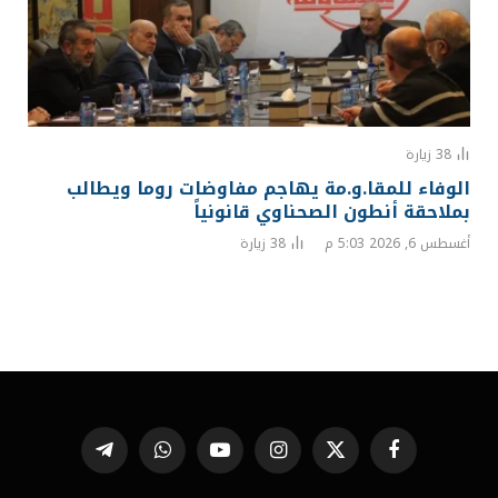
38
زيارة
الوفاء للمقا.و.مة يهاجم مفاوضات روما ويطالب
بملاحقة أنطون الصحناوي قانونياً
أغسطس 6, 2026 5:03 م
38
زيارة
فيسبوك
X
الانستغرام
يوتيوب
واتساب
تيلقرام
(Twitter)