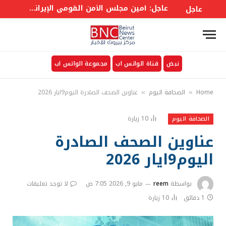
عاجل: أمين مجلس الأمن القومي الإيراني: على أمريكا رفع العقوبات ودفع تعويضات عن الحربين الأخيرتين اللتين شنتهما علينا
عاجل
نبض
قناة الواتس اب
مجموعة الواتس اب
Home
الصحافة اليوم
عناوين الصحف الصادرة اليوم9ايار 2026
»
»
10
زيارة
الصحافة اليوم
عناوين الصحف الصادرة
اليوم9ايار 2026
بواسطة
reem
مايو 9, 2026 7:05 ص
لا توجد تعليقات
1 دقائق
10
زيارة