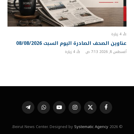
4
زيارة
عناوين الصحف الصادرة اليوم السبت 08/08/2026
أغسطس 8, 2026 7:13 ص
4
زيارة
فيسبوك
X
الانستغرام
يوتيوب
واتساب
تيلقرام
(Twitter)
.
Systematic Agency
© 2026 Beirut News Center. Designed by