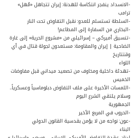
-الانسداد ينفجر انتكاسة للهدنة: إيران تتجاهل «مُهل»
ترامب
-السلطة تستسلم للعدو: نقبل التفاوض تحت النار
-البخاري من السفارة إلى المطاعم!
-تنسيق أميركي – إسرائيلي من «مشروع الحرية» إلى غارة
الضاحية | إيران والمقاومة: مستعدون لجولة قتال في أي
وقتتاريخ
اللواء
-تهدئة داخلية ومخاوف من تصعيد ميداني قبل مفاوضات
الخميس
-اللمسات الأخيرة على ملف التفاوض دبلوماسياً وعسكرياً..
وسلام يلتقي الشرع اليوم
الجمهورية
-الحروب في المربع الأخير
-عون: نواجه من لا يؤمن بقدسية القانون الدولي
البناء
لبنان عقدة التفاوض الأميركي الإيراني… وسعي «إسرائيل»