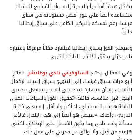
يشكل هدفاً أساسياً بالنسبة إليه، وأن الأسابيع المقبلة
ستساعده أيضاً على بلوغ أفضل مستوياته في سباق
فرنسا، رغم تمسكه بالتركيز الكامل على سباق إيطاليا
حالياً.
وسيمنح الفوز بسباق إيطاليا فينغارد مكاناً مرموقاً باعتباره
ثامن درّاج يحقق الألقاب الثلاثة الكبرى.
وفي المقابل، يحتاج
السلوفيني تادي بوغاتشر
، الفائز
أربع مرات بسباق فرنسا، إلى التتويج بسباق إسبانيا لإكمال
الثلاثية، إلا أن فينغارد شدد على أنه غير منشغل بتحقيق
الإنجاز قبل منافسه، قائلاً: «تحقيق الفوز بالسباقات الكبرى
الثلاثة هدف بالنسبة لي، لا أكثر ولا أقل. إنه يعني كتابة
التاريخ». وأضاف: «سيصل هو أيضاً إلى هذا الإنجاز، فالأمر
مسألة وقت. تادي ربما يكون الأفضل على الإطلاق، لكنني
هزمته من قبل، وأنا واثق من قدرتي على فعل ذلك