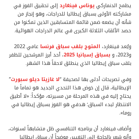
يطمح الدنماركي
يوناس فينغارد
إلى تحقيق الفوز في
مشاركته الأولى بسباق إيطاليا للدراجات، وهو إنجاز من
شأنه أن يضعه ضمن قائمة المتسابقين الذين تمكنوا من
حصد الألقاب الثلاثة الكبرى في عالم الدراجات الهوائية.
ويُعد فينغارد،
المتوج بلقب سباق فرنسا
عامي 2022
و2023، و
بسباق إسبانيا 2025
، أحد أبرز المرشحين للظفر
بلقب سباق إيطاليا الذي ينطلق لاحقاً هذا الشهر.
وفي تصريحات أدلى بها لصحيفة “
لا غازيتا ديلو سبورت
”
الإيطالية، قال إن خوض هذا التحدي الجديد هو تماماً ما
يحتاج إليه في هذه المرحلة من مسيرته، مؤكداً: «لا أطيق
الانتظار لبدء السباق؛ هدفي هو الفوز بسباق إيطاليا في
روما».
وأضاف فينغارد أن برنامجه التنافسي ظل متشابهاً لسنوات،
وأنه شعر بالحاجة إلى التغيير، موضحاً أن سباق إيطاليا