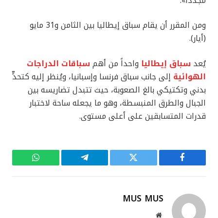
مجدداً».
ومن المقرر أن يقام سباق إيطاليا بين الثامن و31 مايو
(أيار).
يُعد
سباق إيطاليا
واحداً من أهم
سباقات الدراجات
الهوائية
إلى جانب سباق فرنسا وإسبانيا، ويُنظر إليه كتحدٍّ
بدني وتكتيكي بالغ الصعوبة، حيث تتبدل تضاريسه بين
الجبال والطرق المنبسطة، وهو ما يجعله ساحة لاختبار
قدرات المتسابقين على أعلى مستوى.
فيسبوك
تويتر
تيلقرام
واتساب
MUS MUS
موقع