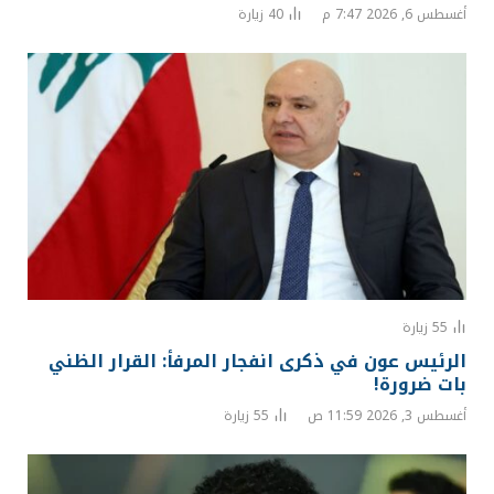
أغسطس 6, 2026 7:47 م
40
زيارة
55
زيارة
الرئيس عون في ذكرى انفجار المرفأ: القرار الظني
بات ضرورة!
أغسطس 3, 2026 11:59 ص
55
زيارة