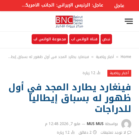
عاجل: الرئيس الإيراني: الجانب الأمريكي خالف بند مضيق هرمز في مذكرة التفاهم ونحن بدورنا رددنا عليهم
عاجل
نبض
قناة الواتس اب
مجموعة الواتس اب
Home
أخبار رياضية
فينغارد يطارد المجد في أول ظهور له بسباق إيطاليا للدراجات
»
»
12
زيارة
أخبار رياضية
فينغارد يطارد المجد في أول
ظهور له بسباق إيطاليا
للدراجات
بواسطة
MUS MUS
مايو 7, 2026 12:48 م
لا توجد تعليقات
2 دقائق
12
زيارة