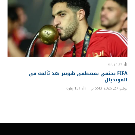
131
زيارة
FIFA يحتفي بمصطفى شوبير بعد تألقه في
المونديال
يوليو 27, 2026 5:43 م
131
زيارة