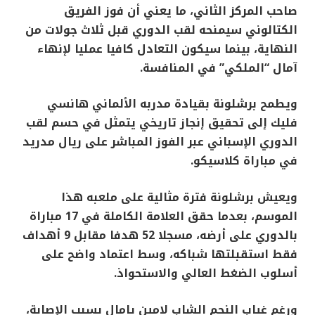
صاحب المركز الثاني، ما يعني أن فوز الفريق
الكتالوني سيمنحه لقب الدوري قبل ثلاث جولات من
النهاية، بينما سيكون التعادل كافيا عمليا لإنهاء
آمال “الملكي” في المنافسة.
ويطمح برشلونة بقيادة مدربه الألماني هانسي
فليك إلى تحقيق إنجاز تاريخي يتمثل في حسم لقب
الدوري الإسباني عبر الفوز المباشر على ريال مدريد
في مباراة كلاسيكو.
ويعيش برشلونة فترة مثالية على ملعبه هذا
الموسم، بعدما حقق العلامة الكاملة في 17 مباراة
بالدوري على أرضه، مسجلا 52 هدفا مقابل 9 أهداف
فقط استقبلتها شباكه، وسط اعتماد واضح على
أسلوب الضغط العالي والاستحواذ.
ورغم غياب النجم الشاب لامين يامال بسبب الإصابة،