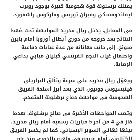
يمتلك برشلونة قوة هجومية كبيرة بوجود روبرت
ليفاندوفسكي وفيران توريس وماركوس راشفورد.
في المقابل، يدخل ريال مدريد المواجهة تحت ضغط
النتائج بعد خروجه من دوري أبطال أوروبا أمام بايرن
ميونخ، إلى جانب معاناته من عدة غيابات دفاعية
واحتمال غياب النجم الفرنسي كيليان مبابي بداعي
الإصابة.
ويعوّل ريال مدريد على سرعة وتألق البرازيلي
فينيسيوس جونيور، الذي يعد أبرز أسلحة الفريق
الهجومية في مواجهة دفاع برشلونة المتقدم.
وتصب المواجهات الأخيرة في صالح برشلونة، بعدما
فاز في 4 من آخر 5 مباريات رسمية أمام ريال مدريد،
بينها نهائي السوبر الإسباني، كما لم يخسر الفريق
الكتالوني أمام غريمه في ملعبه بالدوري منذ عام