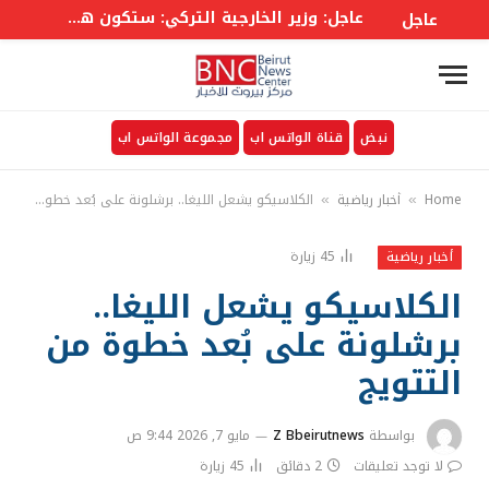
عاجل: وزير الخارجية التركي: ستكون هناك لجنة وزارية في إطار الاتفاق على غرار حلف الأطلسي إلى جانب أمانة عامة
عاجل
نبض
قناة الواتس اب
مجموعة الواتس اب
Home
أخبار رياضية
الكلاسيكو يشعل الليغا.. برشلونة على بُعد خطوة من التتويج
»
»
45
زيارة
أخبار رياضية
الكلاسيكو يشعل الليغا..
برشلونة على بُعد خطوة من
التتويج
بواسطة
Z Bbeirutnews
مايو 7, 2026 9:44 ص
لا توجد تعليقات
2 دقائق
45
زيارة