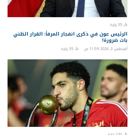
55
زيارة
الرئيس عون في ذكرى انفجار المرفأ: القرار الظني
بات ضرورة!
أغسطس 3, 2026 11:59 ص
55
زيارة
131
زيارة