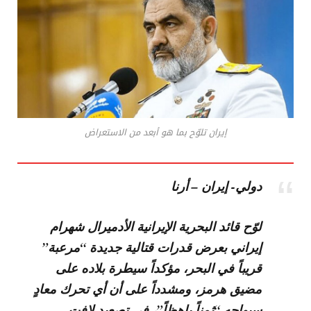
إيران تلوّح بما هو أبعد من الاستعراض
دولي- إيران – أرنا
لوّح قائد البحرية الإيرانية الأدميرال
شهرام
إيراني
بعرض قدرات قتالية جديدة “مرعبة”
قريباً في البحر، مؤكداً سيطرة بلاده على
مضيق هرمز
، ومشدداً على أن أي تحرك معادٍ
سيواجه “ثمناً باهظاً”، في تصعيد لافت