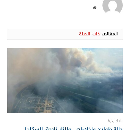
موقع
الويب
المقالات
ذات الصلة
4
زيارة
حالة طوارئ وإخلاءات… والنار تلاحق السكان!