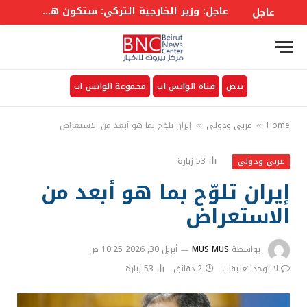
عاجل: وسائل إعلام لبنانية: تفجير ضخم نفذه العـ.ـ ـدو الإســـرائيلي في وادي السلوقي بالجنوب اللبناني
عاجل
نبض
قناة الواتس اب
مجموعة الواتس اب
Home
عربي ودولي
إيران تلوّح بما هو أبعد من الاستعراض
»
»
53
زيارة
عربي ودولي
إيران تلوّح بما هو أبعد من
الاستعراض
بواسطة
MUS MUS
أبريل 30, 2026 10:25 ص
لا توجد تعليقات
2 دقائق
53
زيارة