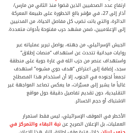
ارتفاع عدد الصحفيين الذين قضوا منذ الثاني من مارس/
آذار إلى 27، في مؤشر بالغ الخطورة على طبيعة المعركة
الدائرة، والتي باتت تضرب كل مفاصل الحياة، من المدنيين
إلى الإعلاميين، ضمن مشهد حرب مفتوحة بأدوات متعددة.
الجيش الإسرائيلي، من جهته، يواصل تبرير عملياته عبر
روايات ميدانية تتحدث عن استهداف “منصات إطلاق”
واستهداف عنصر من حزب الله في غارة جوية على منطقة
سجد، إضافة إلى اعتراض “هدف جوي مشبوه” استهدف
تجمعاً لجنوده في الجنوب. إلا أن استخدام هذا المصطلح
غالباً ما يشير إلى مسيّرات، ما يعكس تصاعد المواجهة غير
التقليدية، دون تقديم تفاصيل دقيقة حول مواقع
الاشتباك أو حجم الخسائر.
الأخطر في الموقف الإسرائيلي، ليس فقط استمرار
العمليات، بل الإعلان الصريح عن
نية البقاء والتمركز في
جنوب لبنان
خلال فترة وقف إطلاق النار. هذا الإعلان