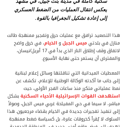
سكنية كاملة في مدينة بنت جبيل، في مشهد
يعكس انتقال العمليات من الضغط العسكري
إلى إعادة تشكيل الجغرافيا بالقوة.
هذا التصعيد ترافق مع عمليات حرق وتفجير ممنهجة طالت
منازل في بلدتي
ميس الجبل
و
الخيام
، في خرق واضح
لاتفاق وقف إطلاق النار الذي بدأ في 17 أبريل/نيسان،
والمفترض أن يستمر حتى نهاية الأسبوع.
المعطيات الميدانية التي تناقلتها وسائل إعلام لبنانية
إلى جانب ما أكدته الوكالة الوطنية للإعلام، تكشف عن
نمط عملياتي متكرر منذ ساعات الفجر الأولى، حيث
استهدفت القوات الإسرائيلية الأحياء السكنية
بشكل
مباشر، لا سيما في حي المفيلحة غربي ميس الجبل، وصولاً
إلى تنفيذ تفجيرات جديدة في الخيام بقضاء مرجعيون. هذا
السلوك لا يُقرأ كخروقات عابرة، بل كسياسة ضغط ممنهجة
تهدف إلى فرض واقع أمني جديد في المنطقة الحدودية.