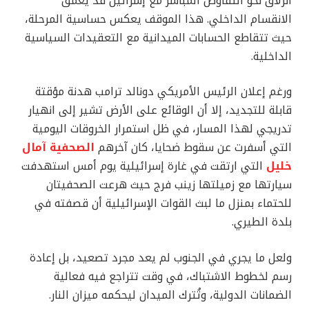
انزلاق نحو التفاوض المباشر مع إسرائيل قد يعمّق
الانقسام الداخلي. هذا الموقف يعكس حساسية المرحلة،
حيث تتقاطع الحسابات الميدانية مع التعقيدات السياسية
الداخلية.
ورغم إعلان الرئيس الأمريكي دونالد ترامب هدنة مؤقتة
قابلة للتجديد، إلا أن الوقائع على الأرض تشير إلى انهيار
تدريجي لهذا المسار، في ظل استمرار الخروقات اليومية
التي أسفرت عن سقوط ضحايا، كان آخرهم
الصحفية آمال
خليل
التي ارتقت في غارة إسرائيلية يوم أمس استهدفت
سيارتها مع زميلتها زينب فرج حيث هرعت الصحفيتان
للحتماء بمنزل ما لبث القوات الإسرائيلية أن قصفته في
بلدة الطيري.
ولعل ما يجري في الجنوب لم يعد مجرد تصعيد، بل إعادة
رسم لخطوط الاشتباك، في وقت تتراجع فيه فعالية
الضمانات الدولية، وتُترك الميدان ليحكمه ميزان النار.