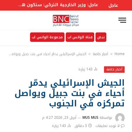
عاجل: وسائل إعلام لبنانية: تفجير ضخم نفذه العـ.ـ ـدو الإســـرائيلي في وادي السلوقي بالجنوب اللبناني
عاجل
نبض
قناة الواتس اب
مجموعة الواتس اب
Home
أخبار خاصة
الجيش الإسرائيلي يدمّر أحياء في بنت جبيل ويواصل تمركزه في الجنوب
»
»
143
زيارة
أخبار خاصة
الجيش الإسرائيلي يدمّر
أحياء في بنت جبيل ويواصل
تمركزه في الجنوب
بواسطة
MUS MUS
أبريل 23, 2026 4:27 م
لا توجد تعليقات
3 دقائق
143
زيارة