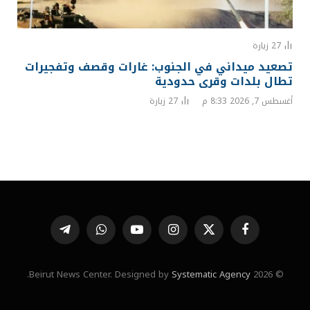
27
زيارة
تصعيد ميداني في الجنوب: غارات وقصف وتفجيرات
تطال بلدات وقرى حدودية
أغسطس 7, 2026 8:33 م
27
زيارة
فيسبوك
X
الانستغرام
يوتيوب
واتساب
تيلقرام
(Twitter)
.
Systematic Agency
© 2026 Beirut News Center. Designed by