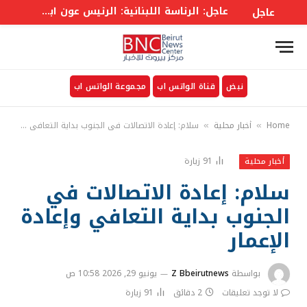
عاجل: الرئاسة اللبنانية: الرئيس عون أبلغ مجلس الوزراء بإحراز تقدم إيجابي في مفاوضات روما في مسألتي الحدود والأسرى
عاجل
نبض
قناة الواتس اب
مجموعة الواتس اب
Home
أخبار محلية
سلام: إعادة الاتصالات في الجنوب بداية التعافي وإعادة الإعمار
»
»
91
زيارة
أخبار محلية
سلام: إعادة الاتصالات في
الجنوب بداية التعافي وإعادة
الإعمار
بواسطة
Z Bbeirutnews
يونيو 29, 2026 10:58 ص
لا توجد تعليقات
2 دقائق
91
زيارة