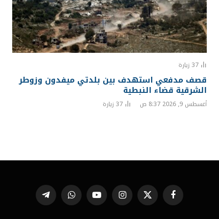
37
زيارة
قصف مدفعي استهدف بين بلدتي ميفدون وزوطر
الشرقية قضاء النبطية
أغسطس 9, 2026 8:37 ص
37
زيارة
فيسبوك
X
الانستغرام
يوتيوب
واتساب
تيلقرام
(Twitter)