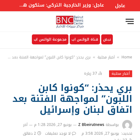
عاجل: وزير الخارجية التركي: ستكون هناك لجنة وزارية في إطار الاتفاق على غرار حلف الأطلسي إلى جانب أمانة عامة
عاجل
نبض
قناة الواتس اب
مجموعة الواتس اب
Home
أخبار محلية
بري يحذر: “كونوا كابن اللبون” لمواجهة الفتنة بعد اتفاق لبنان وإسرائيل
»
»
37
زيارة
أخبار محلية
بري يحذر: “كونوا كابن
اللبون” لمواجهة الفتنة بعد
اتفاق لبنان وإسرائيل
بواسطة
Z Bbeirutnews
يونيو 27, 2026 1:28 م
آخر
تحديث:
يونيو 27, 2026 3:58 م
لا توجد تعليقات
2 دقائق