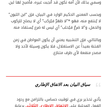
وسمي بذلك لأن أمه تكون قد أنجبت غيره، فأصبح لها لبن.
وبحسب المعنى الحكيم الوارد في البيان، فإن “ابن اللبون”
لا يُنتفع منه، فهو *”لا ظهرٌ فيُركب” أي لا يصلح للركوب
والحمل، و”لا ضرعٌ فيُحلب” أي ليس له ضرع يُستفاد منه.
وبالتالي، فإن التشبيه يعني أن يكون المواطن في زمن
الفتنة بعيداً عن الاستغلال، فلا يكون وسيلة لأحد ولا
مصدر منفعة لأي طرف متنازع.
سياق البيان بعد الاتفاق الإطاري
يأتي تحذير بري في توقيت حساس، بالتزامن مع ردود
الفعل المحلية على
الاتفاق الإطاري الثلاثي
برعاية