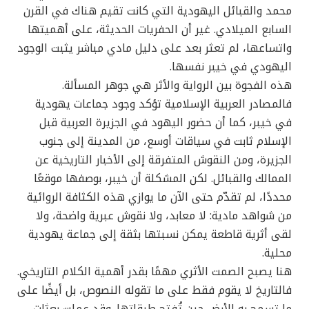
محمد والقبائل اليهودية التي كانت تقيم هناك في القرن
السابع الميلادي. غير أن الحفريات الحديثة، على أهميتها
واتساعها، لم تعثر بعد على دليل مادي مباشر يثبت الوجود
اليهودي في خيبر نفسها.
هذه الفجوة بين الرواية والأثر هي جوهر المسألة.
فالمصادر العربية الإسلامية تؤكد وجود جماعات يهودية
في خيبر، كما أن حضور اليهود في الجزيرة العربية قبل
الإسلام ثابت في سياقات أوسع، من المدينة إلى جنوب
الجزيرة، ومن النقوش المتفرقة إلى الأخبار التاريخية عن
الممالك والقبائل. لكن المشكلة أن خيبر، بوصفها موقعًا
محددًا، لم تقدّم حتى الآن ما يوازي هذه الكثافة الروائية
من شواهد مادية: لا معابد، ولا نقوش عبرية واضحة، ولا
لقى أثرية قاطعة يمكن نسبتها بثقة إلى جماعة يهودية
محلية.
هنا يصبح الصمت الأثري مهمًا بقدر أهمية الكلام التاريخي.
فالتاريخ لا يقوم فقط على ما تقوله النصوص، بل أيضًا على
ما تسمح به الأرض حين تُفتح طبقاتها. وقد عملت بعثات