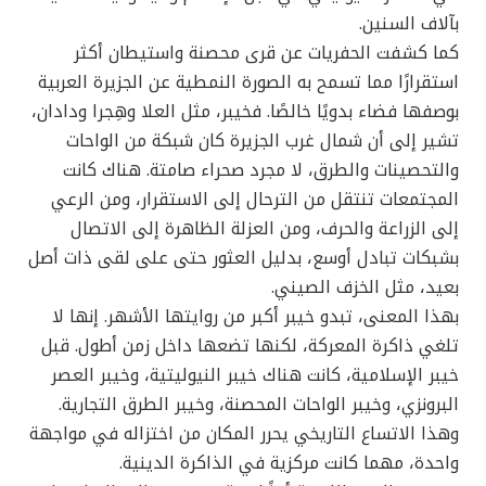
بآلاف السنين.
كما كشفت الحفريات عن قرى محصنة واستيطان أكثر
استقرارًا مما تسمح به الصورة النمطية عن الجزيرة العربية
بوصفها فضاء بدويًا خالصًا. فخيبر، مثل العلا وهِجرا ودادان،
تشير إلى أن شمال غرب الجزيرة كان شبكة من الواحات
والتحصينات والطرق، لا مجرد صحراء صامتة. هناك كانت
المجتمعات تنتقل من الترحال إلى الاستقرار، ومن الرعي
إلى الزراعة والحرف، ومن العزلة الظاهرة إلى الاتصال
بشبكات تبادل أوسع، بدليل العثور حتى على لقى ذات أصل
بعيد، مثل الخزف الصيني.
بهذا المعنى، تبدو خيبر أكبر من روايتها الأشهر. إنها لا
تلغي ذاكرة المعركة، لكنها تضعها داخل زمن أطول. قبل
خيبر الإسلامية، كانت هناك خيبر النيوليتية، وخيبر العصر
البرونزي، وخيبر الواحات المحصنة، وخيبر الطرق التجارية.
وهذا الاتساع التاريخي يحرر المكان من اختزاله في مواجهة
واحدة، مهما كانت مركزية في الذاكرة الدينية.