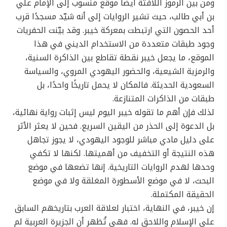
ومن بين الرموز اللافتة أيضًا موقع منسوب إلى الإمام علي
بن أبي طالب، حيث تشير الروايات إلى أنه شيّد مسجدًا قرب
أحد الحصون التي ارتبطت بمعركة خيبر. وقد بيّنت الحفريات
وجود طبقات متعددة من الاستخدام الديني في هذا
الموقع، ما يجعل خيبر نقطة تقاطع بين الذاكرة السنية،
والرمزية الشيعية، والحضور اليهودي المروي، والسياسة
السعودية الحديثة. فالمكان لا يحمل تاريخًا واحدًا، بل
طبقات من الذاكرات المتنازعة.
لذلك فإن أهم ما تقوله خيبر اليوم ليس إثبات رواية نهائية،
بل الدعوة إلى الحذر من اليقين السريع. فحين لا يعثر الأثر
على دليل مادي مباشر للوجود اليهودي، لا يجوز تجاهل
هذه النتيجة أو التخفيف من أهميتها. لكنها لا تكفي
وحدها لهدم الروايات التاريخية. إنها تضعها في موضع
البحث، لا في موضع الأسطورة المغلقة ولا في موضع
الحقيقة المكتملة.
إن خيبر، في النهاية، اختبار لعلاقة العرب بتاريخهم السابق
على الإسلام واللاحق له. فهي تُظهر أن الجزيرة العربية لم