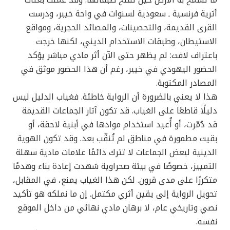
أثرية فرنسية ـ سعودية لسنوات في واحة خيبر، ودرست
القرى القديمة، والتحصينات، والمصائد الحجرية، ومواقع
الاستيطان، وطبقات الاستخدام الديني، لكنها خرجت
باعتراف لافت: لم يظهر حتى الآن أثر مادي مباشر يؤكد
الحضور اليهودي في خيبر، رغم أن هذا الحضور موثق في
المصادر المكتوبة.
هذا لا يعني بالضرورة أن الرواية خاطئة. فغياب الدليل ليس
دليلًا قاطعًا على الغياب. قد تكون آثار الجماعات القديمة
قد دُمّرت، أو أُعيد استخدام موادها في أبنية لاحقة، أو
بقيت مطمورة في مناطق لم تُنقّب بعد. وقد تكون الهوية
الدينية لبعض الجماعات لا تترك دائمًا علامات مادية سهلة
التمييز، خصوصًا في بيئة صحراوية شهدت إعادة بناء وهدمًا
متكررًا على مدى قرون. لكن هذا الغياب يمنع، في المقابل،
تحويل الرواية إلى يقين أثري مكتمل. إن ما نملكه هو تأكيد
نصي وتاريخي عام، لا برهان مادي نهائي من داخل الموقع
نفسه.