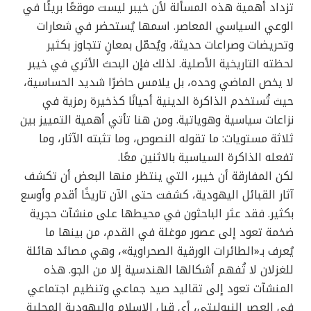
تزداد أهمية هذه المسألة لأن خيبر ليست موقعًا بريئًا في
الوعي السياسي المعاصر. اسمها يُستحضر في شعارات
وتحريضات وصراعات حديثة، ويُحمّل بمعانٍ تتجاوز بكثير
لحظته التاريخية الأصلية. لذلك فإن البحث الأثري في خيبر
لا يخص الماضي وحده، بل يلامس حاضرًا شديد الحساسية،
حيث تُستخدم الذاكرة الدينية أحيانًا كذخيرة رمزية في
نزاعات سياسية وهوياتية. ومن هنا تأتي أهمية التمييز بين
ثلاثة مستويات: ما تقوله النصوص، وما تثبته الآثار، وما
تفعله الذاكرة السياسية بالاثنين معًا.
لكن المفارقة أن خيبر، التي ينتظر منها البعض أن تكشف
آثار القبائل اليهودية، كشفت حتى الآن تاريخًا أقدم وأوسع
بكثير. فقد عثر الباحثون في محيطها على منشآت حجرية
ضخمة تعود إلى عصور موغلة في القدم، من بينها ما
يُعرف بـ«الطائرات الورقية الصحراوية»، وهي مصائد هائلة
للغزلان لا تُفهم أشكالها الهندسية إلا من الجو. هذه
المنشآت تعود إلى تقاليد صيد جماعي وتنظيم اجتماعي
في العصر النيوليتي، أي قبل الإسلام واليهودية المحلية