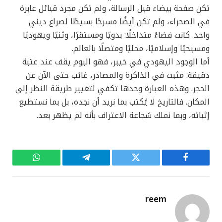
تكن صفحة بيضاء قبل الرسالة، ولم تكن مجرد قبائل عابرة
في الصحراء، ولم تكن أيضًا مسرحًا بسيطًا لصراع ديني
واحد. كانت فضاءً متداخلًا: بدويًا ومستقرًا، وثنيًا ويهوديًا
ومسيحيًا وإسلاميًا، محليًا ومتصلًا بالعالم.
أما الوجود اليهودي في خيبر، فهو اليوم يقف عند عتبة
دقيقة: مثبت في الذاكرة والمصادر، غائب حتى الآن عن
الحجر. وهذه العبارة وحدها تكفي لتغيير طريقة النظر إلى
المكان. فالتاريخ لا يُكتب بما نريد أن نجده، بل بما نستطيع
إثباته، وبما نملك شجاعة الاعتراف بأنه لم يظهر بعد.
فيسبوك
تويتر
تيلقرام
واتساب
reem