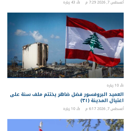
أغسطس 7, 2026 7:29 م
43
زيارة
10
زيارة
العميد البروفسور فضل ضاهر يختتم ملف سنة على
اغتيال المدينة (٣١)
أغسطس 7, 2026 6:17 م
10
زيارة