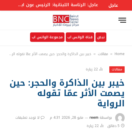
عاجل: وزير الخزانة الأمريكي: ربما نشهد اليوم أو غدا اتفاقا يفتح مضيق هرمز من 30 لـ60 يوما وحينها ستنخفض أسعار الطاقة
عاجل
نبض
قناة الواتس اب
مجموعة الواتس اب
Home
مقالات
خيبر بين الذاكرة والحجر: حين يصمت الأثر عمّا تقوله الرواية
»
»
22
زيارة
مقالات
خيبر بين الذاكرة والحجر: حين
يصمت الأثر عمّا تقوله
الرواية
بواسطة
reem
مايو 28, 2026 4:31 م
لا توجد تعليقات
5 دقائق
22
زيارة