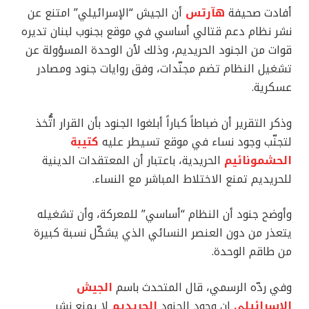
أفادت صحيفة
هآرتس
أن الجيش “الإسرائيلي” امتنع عن
نشر نظام دعم قتالي أساسي في موقع بجنوب لبنان تديره
قوات من الجنود الحريديم، وذلك لأن الوحدة المسؤولة عن
تشغيل النظام تضم مجنّدات، وفق روايات جنود ومصادر
عسكرية.
وذكر التقرير أن ضباطاً كباراً أبلغوا الجنود بأن القرار اتُّخذ
لتجنّب وجود نساء في موقع تسيطر عليه
كتيبة
الحشمونائيم
الحريدية، باعتبار أن المعتقدات الدينية
للحريديم تمنع الاختلاط المباشر مع النساء.
وأوضح جنود أن النظام “أساسي” للمعركة، وأن تشغيله
يتعذر من دون العنصر النسائي الذي يشكّل نسبة كبيرة
من طاقم الوحدة.
وفي ردّه الرسمي، قال المتحدث باسم
الجيش
الإسرائيلي
إن وجود الجنود
الحريديم
لا يمنع نشر