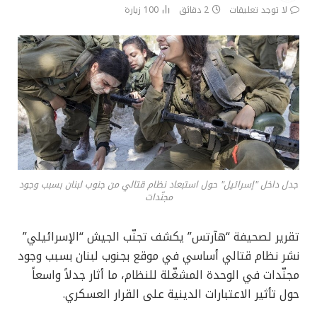
لا توجد تعليقات
2 دقائق
100
زيارة
جدل داخل "إسرائيل" حول استبعاد نظام قتالي من جنوب لبنان بسبب وجود
مجنّدات
تقرير لصحيفة “هآرتس” يكشف تجنّب الجيش “الإسرائيلي”
نشر نظام قتالي أساسي في موقع بجنوب لبنان بسبب وجود
مجنّدات في الوحدة المشغّلة للنظام، ما أثار جدلاً واسعاً
حول تأثير الاعتبارات الدينية على القرار العسكري.