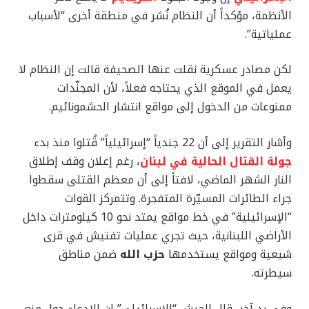
الأنظمة، مؤكداً أن النظام نُشر في منطقة أخرى “لأسباب
عملياتية”.
لكن مصادر عسكرية نقلت عنها الصحيفة قالت إن النظام لا
يعمل في الموقع الذي يحتاجه فعلاً، لأن المجنّدات
ممنوعات من الدخول إلى مواقع انتشار الحشمونائيم.
وأشار التقرير إلى أن 22 جندياً “إسرائيلياً” قُتلوا منذ بدء
جولة القتال الحالية في لبنان
، رغم إعلان وقف إطلاق
النار الشهر الماضي، لافتاً إلى أن معظم القتلى سقطوا
جراء الطائرات المسيّرة المتفجرة. وتتمركز القوات
“الإسرائيلية” في خط مواقع يمتد نحو 10 كيلومترات داخل
الأراضي اللبنانية، حيث تجري عمليات تفتيش في قرى
شيعية ومواقع يستخدمها
حزب الله
ضمن مناطق
سيطرته.
وفي رد آخر، قال الجيش “الإسرائيلي” إن الادعاء حول منع