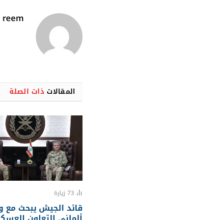
reem
المقالات
ذات الصلة
73
زيارة
قائد الجيش يبحث مع و
ألماني التعاون العسك