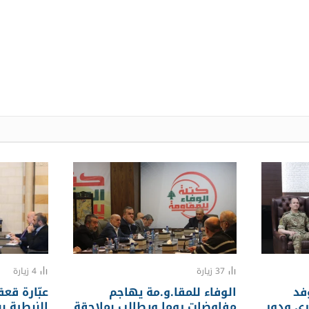
37
زيارة
4
زيارة
فد
الوفاء للمقا.و.مة يهاجم
عبّارة قع
ري ودور
مفاوضات روما ويطالب بملاحقة
النبطية ب