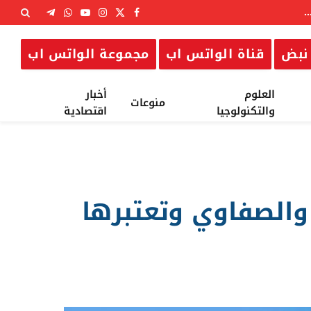
X
فيسبوك
الانستغرام
يوتيوب
واتساب
تيلقرام
(Twitter)
نبض
قناة الواتس اب
مجموعة الواتس اب
العلوم
أخبار
منوعات
والتكنولوجيا
اقتصادية
والصفاوي وتعتبرها