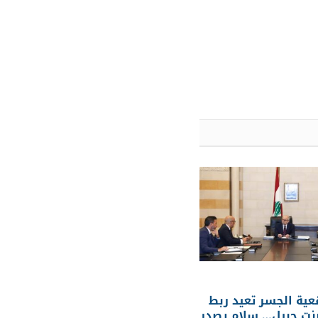
قعية الجسر تعيد ربط
بنت جبيل… سلام يصدر