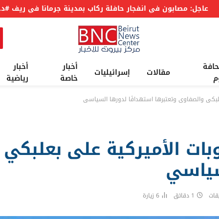
عاجل: مسؤول بالخارجية الأمريكية : جولة المفاوضات السابعة بين #لبنان وإسرائيل برعاية أمريكا في روما كانت مثمرة
حافة
أخبار
أخبار
مقالات
إسرائيليات
م
خاصة
رياضية
لبكي والصفاوي وتعتبرها استهدافًا لدورها السياسي
ات الأميركية على بعلبكي 
سياسي
قات
1 دقائق
6
زيارة