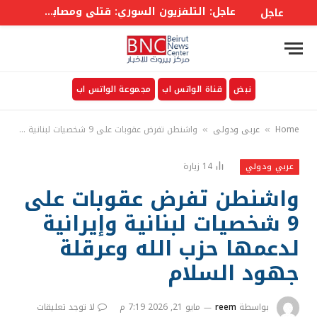
عاجل: التلفزيون السوري: قتلى ومصابون في انفجار عبوة ناسفة بحافلة ركاب في جرمانا بريف #دمشق
عاجل
نبض
قناة الواتس اب
مجموعة الواتس اب
Home
عربي ودولي
واشنطن تفرض عقوبات على 9 شخصيات لبنانية وإيرانية لدعمها حزب الله وعرقلة جهود السلام
»
»
14
زيارة
عربي ودولي
واشنطن تفرض عقوبات على
9 شخصيات لبنانية وإيرانية
لدعمها حزب الله وعرقلة
جهود السلام
بواسطة
reem
مايو 21, 2026 7:19 م
لا توجد تعليقات