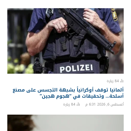
84
زيارة
ألمانيا توقف أوكرانياً بشبهة التجسس على مصنع
أسلحة… وتحقيقات في “هجوم هجين”
أغسطس 6, 2026 6:31 م
84
زيارة