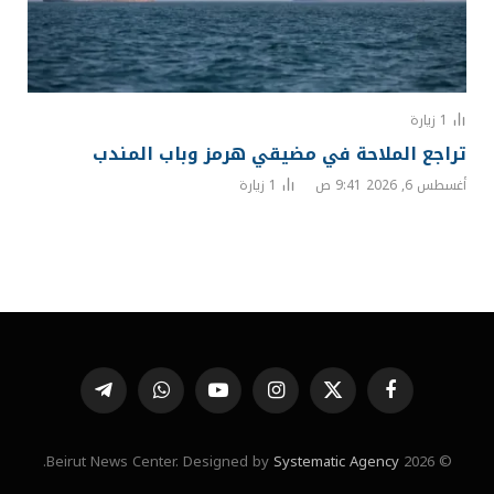
1
زيارة
تراجع الملاحة في مضيقي هرمز وباب المندب
أغسطس 6, 2026 9:41 ص
1
زيارة
فيسبوك
X
الانستغرام
يوتيوب
واتساب
تيلقرام
(Twitter)
.
Systematic Agency
© 2026 Beirut News Center. Designed by