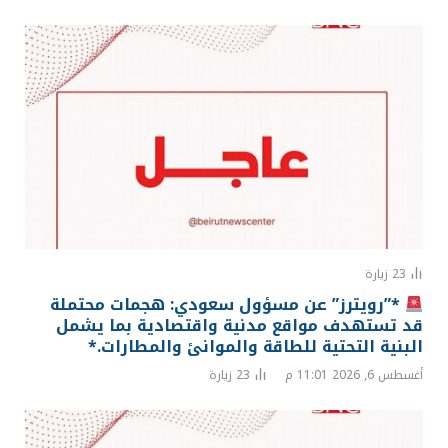
23
زيارة
*”رويترز” عن مسؤول سعودي: هجمات محتملة
قد تستهدف مواقع مدنية واقتصادية بما يشمل
البنية التحتية للطاقة والموانئ والمطارات.*
أغسطس 6, 2026 11:01 م
23
زيارة