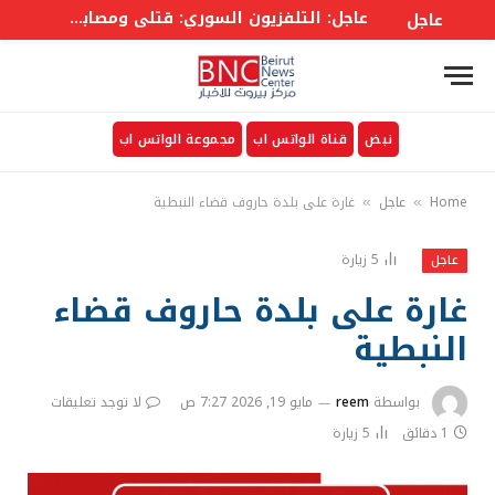
عاجل: التلفزيون السوري: قتلى ومصابون في انفجار عبوة ناسفة بحافلة ركاب في جرمانا بريف #دمشق
عاجل
نبض
قناة الواتس اب
مجموعة الواتس اب
Home
عاجل
غارة على بلدة حاروف قضاء النبطية
»
»
5
زيارة
عاجل
غارة على بلدة حاروف قضاء
النبطية
بواسطة
reem
مايو 19, 2026 7:27 ص
لا توجد تعليقات
1 دقائق
5
زيارة