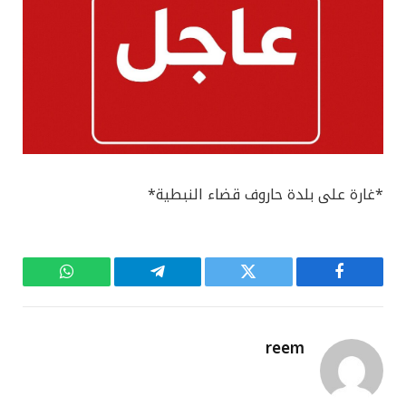
*غارة على بلدة حاروف قضاء النبطية*
فيسبوك
تويتر
تيلقرام
واتساب
reem