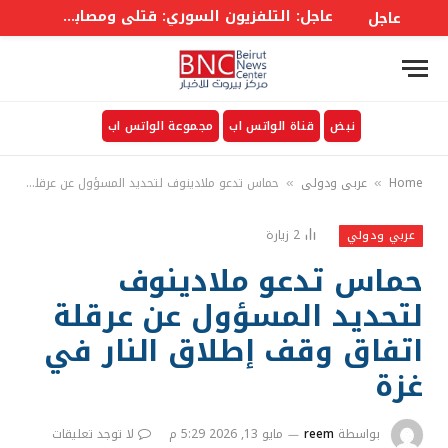
عاجل: التلفزيون السوري: قتلى ومصابون في انفجار عبوة ناسفة بحافلة ركاب في جرمانا بريف #دمشق
عاجل
نبض
قناة الواتس اب
مجموعة الواتس اب
Home
عربي ودولي
حماس تدعو ملادينوف لتحديد المسؤول عن عرقلة اتفاق وقف إطلاق النار في غزة
»
»
2
زيارة
عربي ودولي
حماس تدعو ملادينوف
لتحديد المسؤول عن عرقلة
اتفاق وقف إطلاق النار في
غزة
بواسطة
reem
مايو 13, 2026 5:29 م
لا توجد تعليقات