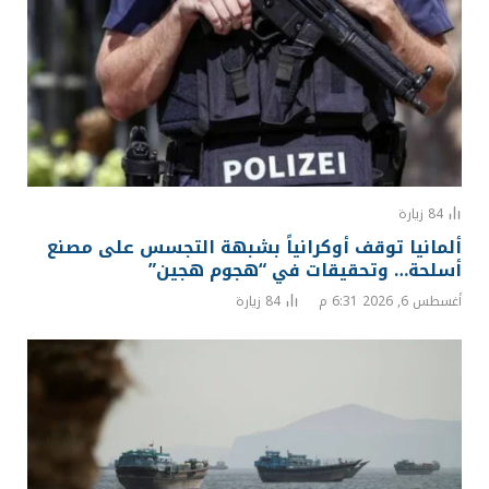
84
زيارة
ألمانيا توقف أوكرانياً بشبهة التجسس على مصنع
أسلحة… وتحقيقات في “هجوم هجين”
أغسطس 6, 2026 6:31 م
84
زيارة