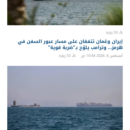
53
زيارة
إيران وعُمان تتفقان على مسار عبور السفن في
هرمز… وترامب يلوّح بـ”ضربة قوية”
أغسطس 6, 2026 10:44 ص
53
زيارة