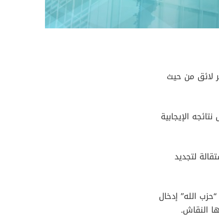
ر لائق من حيث
تائجه الإيجابية
قالة لتجديد
حزب الله” إدخال
ها النقاش.