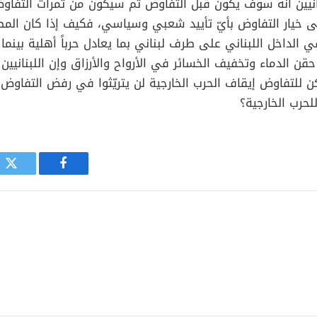
لبنانيين أنه سوف يكون قبل التفاوض ثم سيكون من ثمرات التف
ظى خيار التفاوض بأيّ تأييد شعبي وسياسي، فكيف إذا كان الم
ي الداخل اللبناني على طرف لبناني بما يعادل حرباً أهلية بينما ي
ن الدماء وتخفيف الخسائر في الأرواح والأرزاق وإن اللبنانيين ا
للتفاوض إيقاف الحرب الخارجية لن يتريّثوا في رفض التفاوض إ
لحرب الخارجية؟
فيسبوك
توي