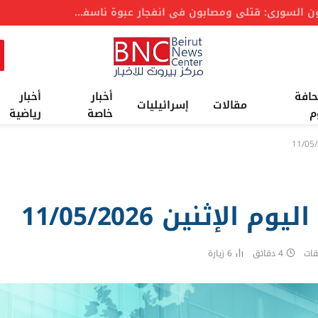
عاجل: مصاب
حافة
أخبار
أخبار
مقالات
إسرائيليات
م
خاصة
رياضية
لإثنين 11/05/2026
قات
4 دقائق
6
زيارة