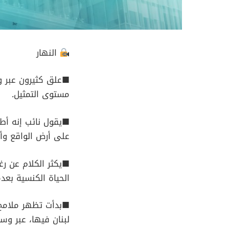
النهار
■علق كثيرون عبر و
مستوى التمثيل.
■يقول نائب إنه أطل
على أرض الواقع وأن 
■يكثر الكلام عن رغ
الحياة الكنسية بعد
■بدأت تظهر ملامح ا
لبنان فيها، عبر وس