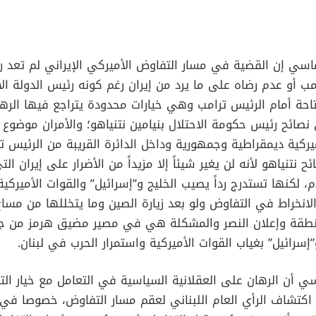
سي إن القضية في مسار التفاوض الأميركي الإيراني لم تعد ر
امب أو عدم رضاه على ما يرد من إيران رغم كونه رئيس الدولة ال
تاحة أمام الرئيس ترامب وهي خيارات محدودة يتراجع فيها الره
 نصائح رئيس حكومة الاحتلال بنيامين نتنياهو؛ والأمران موضوع
كية ديمقراطية وجمهورية وداخل الدائرة القريبة من الرئيس تر
ح نتنياهو لأنه لن يغير شيئاً إلا مزيداً من الأضرار على إيران ا
 لكنها تستدرج رداً يصيب الخليج و”إسرائيل” والقوات الأميركية 
لانخراط في التفاوض ولو بعد زيارة الصين وما يتخللها من مساعٍ
لمنطقة وإعلان النصر والمشكلة هي في مصير مضيق هرمز من ج
”إسرائيل” بغياب القوات الأميركية واستمرار الحرب في لبنان.
 أن الرهان على العقلانية السياسية في التعامل مع خيار الت
اكتشاف الرأي العام اللبناني لعقم مسار التفاوض، خصوصا 