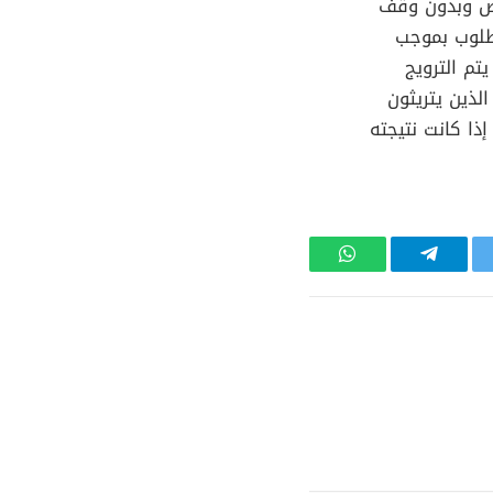
اوض وبدون وقف
طلوب بموجب
تم الترويج
لذين يتريثون
ذا كانت نتيجته
تر
تيلقرام
واتساب