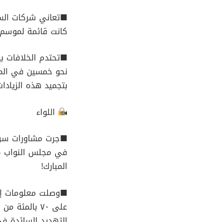
■تعاني شركات السيا
كانت قائمة لموسم 
■تحتدم الخلافات بي
نحو خمسين في المئ
بتجميد هذه الزيادات
اللواء
■جرت مشاورات سريعة
في مجلس النواب منذ
المبارك!
■وصلت معلومات إلى 
على ٧٠ بالمئ
التهديد السائدة في