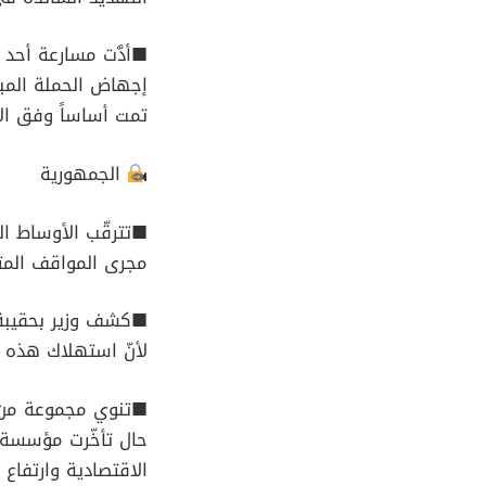
■أدَّت مسارعة أحد 
إجهاض الحملة المب
تمت أساساً وفق الأ
الجمهورية
■تترقّب الأوساط ال
مجرى المواقف المتش
■كشف وزير بحقيبة س
لأنّ استهلاك هذه السلعة انخفض بنسبة 
■تنوي مجموعة من أ
حال تأخّرت مؤسسة 
الاقتصادية وارتفاع