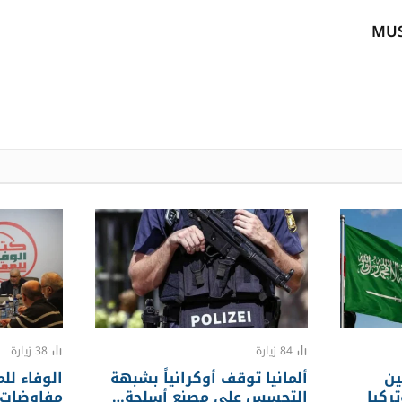
MU
84
زيارة
38
زيارة
ين
ألمانيا توقف أوكرانياً بشبهة
الوفاء لل
ركيا
التجسس على مصنع أسلحة…
مفاوضات 