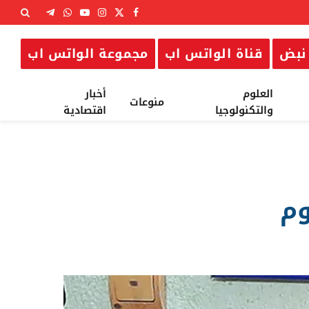
X
فيسبوك
الانستغرام
يوتيوب
واتساب
تيلقرام
(Twitter)
نبض
قناة الواتس اب
مجموعة الواتس اب
العلوم
أخبار
منوعات
والتكنولوجيا
اقتصادية
وم