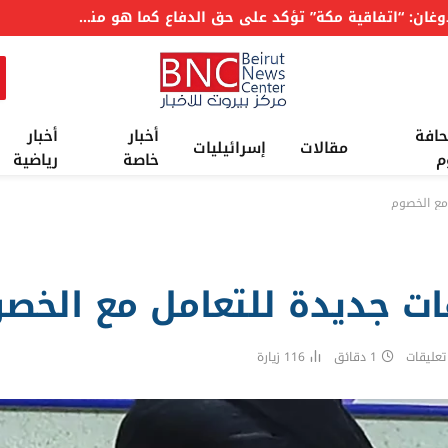
عاجل: وسائل إعلام لبنانية: الجيش الإسرائيلي ينفذ تـ.ـفـ. ـجيراً في بلدة زوطر الشرقية
حافة
أخبار
أخبار
مقالات
إسرائيليات
م
خاصة
رياضية
مع الخصوم
ات جديدة للتعامل مع الخص
تعليقات
1 دقائق
116
زيارة