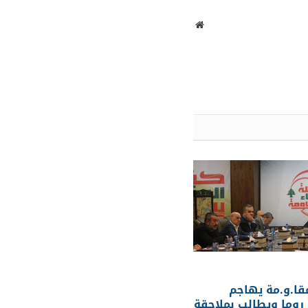
موقع
الويب
مقا.و.مة يهاجم
روما ويطالب بملاحقة