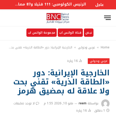
الرئيس الكولومبي: 111 قتيلا و87 مصابا بسبب الزلزال الذي ضرب البلاد
عاجل
نبض
قناة الواتس اب
مجموعة الواتس اب
Home
عربي ودولي
الخارجية الإيرانية: دور «الطاقة الذرية» تقني بحت ولا علاقة له بمضيق هرمز
»
»
16
زيارة
عربي ودولي
الخارجية الإيرانية: دور
«الطاقة الذرية» تقني بحت
ولا علاقة له بمضيق هرمز
بواسطة
reem
مايو 10, 2026 1:55 م
لا توجد تعليقات
1 دقائق
16
زيارة