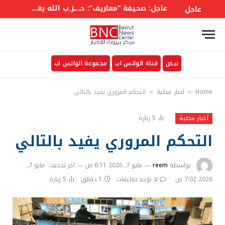
عاجل: صحيفة “معاريف”: حـ.ـز.ب الله يغير قواعد اللعبة وهو التقدير الذي يُقلق “الجيش” الإسرائيلي
عاجل
نبض
قناة الواتس اب
مجموعة الواتس اب
Home
أخبار محلية
التحكم المروري يفيد بالتالي
»
»
5
زيارة
أخبار محلية
التحكم المروري يفيد بالتالي
بواسطة
reem
مايو 7, 2026 6:11 ص
آخر تحديث:
مايو 7,
2026 7:02 ص
لا توجد تعليقات
1 دقائق
5
زيارة