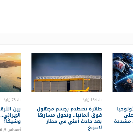
154
زيارة
73
زيارة
ولوجيا
طائرة تصطدم بجسم مجهول
بين الترق
على
فوق ألمانيا.. وتحول مسارها
الإيراني.
 مشددة
بعد حادث أمني في مطار
وشيكًا؟
لايبزيغ
أغسطس 5, 2026 11:53 ص