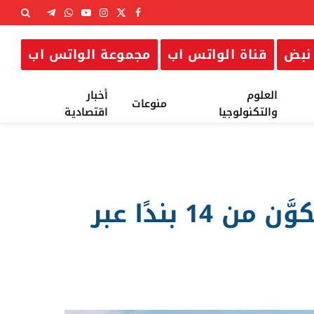
X
فيسبوك
الانستغرام
يوتيوب
واتساب
تيلقرام
(Twitter)
نبض
قناة الواتس اب
مجموعة الواتس اب
العلوم
أخبار
منوعات
والتكنولوجيا
اقتصادية
إيران تؤكد استمرار المراجعات بشأن مقترحها المكوَّن من 14 بندًا عبر