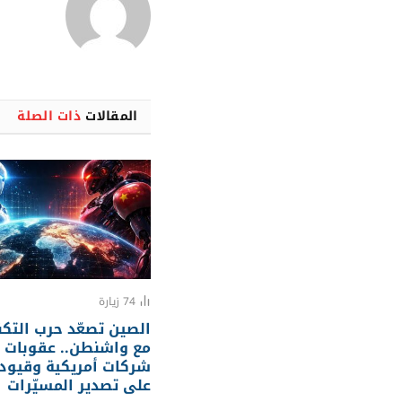
المقالات
ذات الصلة
74
زيارة
الصين تصعّد حرب التكن
مع واشنطن.. عقوبات 
شركات أمريكية وقيود
على تصدير المسيّرات