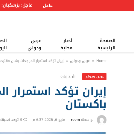
عاجل
الصفحة
أخبار
عربي
الص
الرئيسية
محلية
ودولي
اليو
Home
عربي ودولي
إيران تؤكد استمرار المراجعات بشأن مقترحها المكوَّن من 4
»
»
2
زيارة
عربي ودولي
باكستان
بواسطة
reem
مايو 6, 2026 6:37 م
لا توجد تعليقا