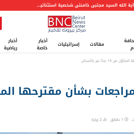
عاجل: بزشكيان: آية الله السيد مجتبى خامنئي شخصية استثنائية وما يروجه البعض حوله لا يمت للواقع بصلة
حافة
أخبار
أخبار
مقالات
إسرائيليات
م
خاصة
رياضية
1 بندًا عبر باكستان
ت
1 دقائق
2
زيارة