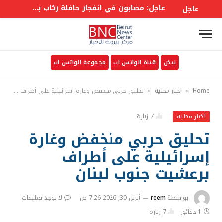
عاجل: مصابون في انفجار حافلة ركاب بمدينة جرمانا في ريف #دمشق
عاجل
نبض
قناة الواتس اب
مجموعة الواتس اب
Home
أخبار محلية
تحليق حربي منخفض وغارة إسرائيلية على أطراف برعشيت جنوب لبنان
»
»
7
زيارة
أخبار محلية
تحليق حربي منخفض وغارة
إسرائيلية على أطراف
برعشيت جنوب لبنان
بواسطة
reem
أبريل 30, 2026 7:26 ص
لا توجد تعليقات
1 دقائق
7
زيارة