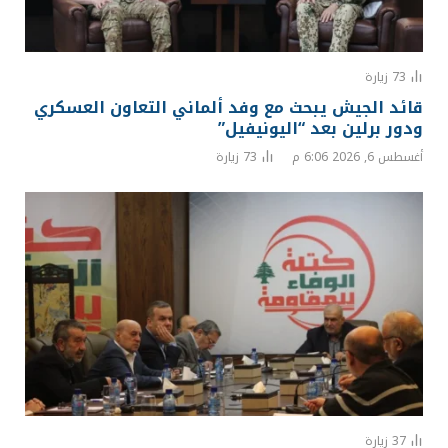
73
زيارة
قائد الجيش يبحث مع وفد ألماني التعاون العسكري
ودور برلين بعد “اليونيفيل”
أغسطس 6, 2026 6:06 م
73
زيارة
37
زيارة