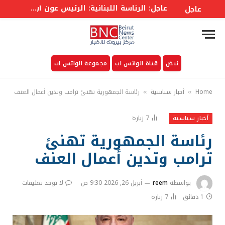
عاجل: الرئاسة اللبنانية: الرئيس عون أبلغ مجلس الوزراء بإحراز تقدم إيجابي في مفاوضات روما في مسألتي الحدود والأسرى
عاجل
نبض
قناة الواتس اب
مجموعة الواتس اب
Home
أخبار سياسية
رئاسة الجمهورية تهنئ ترامب وتدين أعمال العنف
»
»
7
زيارة
أخبار سياسية
رئاسة الجمهورية تهنئ
ترامب وتدين أعمال العنف
بواسطة
reem
أبريل 26, 2026 9:30 ص
لا توجد تعليقات
1 دقائق
7
زيارة