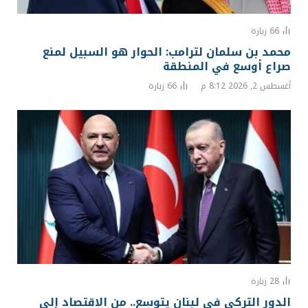
66
زيارة
محمد بن سلمان لترامب: الحوار هو السبيل لمنع
صراع أوسع في المنطقة
أغسطس 2, 2026 8:12 م
66
زيارة
28
زيارة
الدور التركي في لبنان يتوسع.. من الاقتصاد إلى