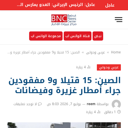
عاجل: الرئيس الإيراني: العدو يمارس الضغوط على بلادنا لدفع مواطنينا للاحتجاج
عاجل
نبض
قناة الواتس اب
مجموعة الواتس اب
Home
عربي ودولي
الصين: 15 قتيلا و9 مفقودين جراء أمطار غزيرة وفيضانات
»
»
4
زيارة
عربي ودولي
الصين: 15 قتيلا و9 مفقودين
جراء أمطار غزيرة وفيضانات
بواسطة
reem
يوليو 7, 2026 8:03 ص
لا توجد تعليقات
1 دقائق
4
زيارة