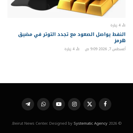
4
زيارة
النفط يواصل الصعود مع تجدد التوتر في مضيق
هرمز
أغسطس 7, 2026 9:09 ص
4
زيارة
فيسبوك
X
الانستغرام
يوتيوب
واتساب
تيلقرام
(Twitter)
.
Systematic Agency
© 2026 Beirut News Center. Designed by