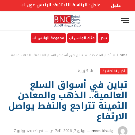
عاجل: الرئاسة اللبنانية: الرئيس عون أبلغ الوزراء أن واشنطن ستعمل على معالجة وقف إطلاق النار والمناطق التجريبية
عاجل
نبض
قناة الواتس اب
مجموعة الواتس اب
Home
أخبار اقتصادية
تباين في أسواق السلع العالمية.. الذهب والمعادن الثمينة تتراجع والنفط يواصل الارتفاع
»
»
9
زيارة
أخبار اقتصادية
تباين في أسواق السلع
العالمية.. الذهب والمعادن
الثمينة تتراجع والنفط يواصل
الارتفاع
بواسطة
reem
يوليو 7, 2026 7:41 ص
آخر تحديث:
يوليو 7,