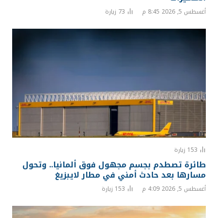
أغسطس 5, 2026 8:45 م
73
زيارة
153
زيارة
طائرة تصطدم بجسم مجهول فوق ألمانيا.. وتحول
مسارها بعد حادث أمني في مطار لايبزيغ
أغسطس 5, 2026 4:09 م
153
زيارة