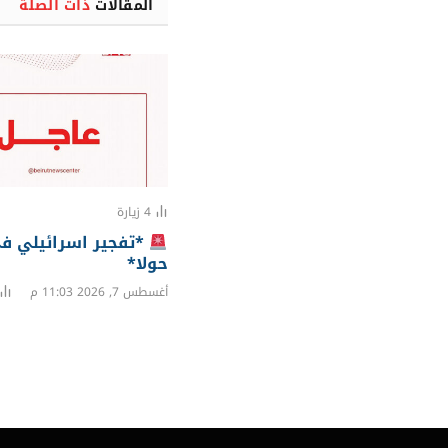
المقالات
ذات الصلة
4
زيارة
*تفجير اسرائيلي في
حولا*
أغسطس 7, 2026 11:03 م