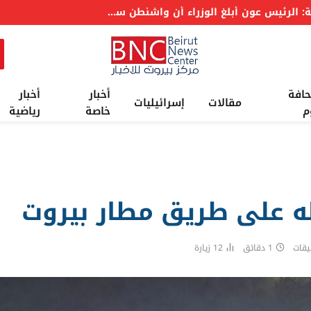
عاجل: الرئاسة اللبنانية: الرئيس عون أبلغ الوزراء أن واشنطن ستعمل على معالجة وقف إطلاق النار والمناطق التجريبية
حافة
أخبار
أخبار
مقالات
إسرائيليات
م
خاصة
رياضية
له على طريق مطار بيروت
يقات
1 دقائق
12
زيارة