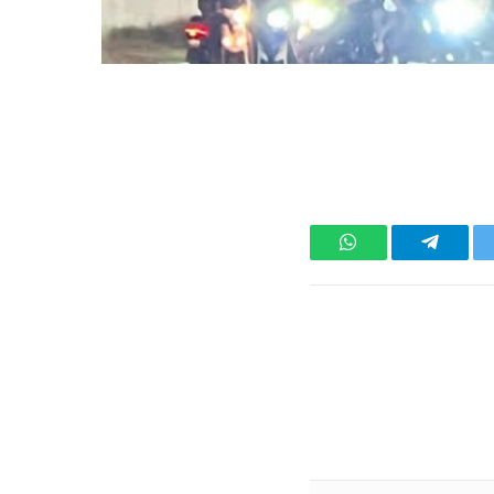
تر
تيلقرام
واتساب