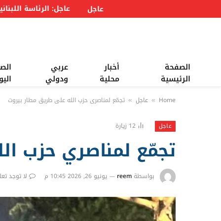
عاجل
الصفحة
أخبار
عربي
الص
الرئيسية
محلية
ودولي
اليو
Home
عاجل
تجمّع لمناصري حزب الله على طريق مطار بيروت
»
»
12
زيارة
عاجل
تجمّع لمناصري حزب ال
بواسطة
reem
يونيو 26, 2026 10:45 م
لا توجد تعل