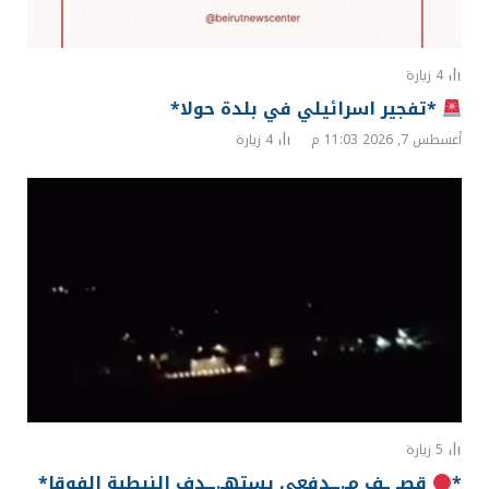
4
زيارة
*تفجير اسرائيلي في بلدة حولا*
أغسطس 7, 2026 11:03 م
4
زيارة
5
زيارة
*
قصـ ـف مـ.ــدفعي يستهـ.ــدف النبطية الفوقا*