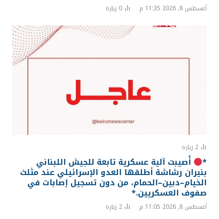
أغسطس 8, 2026 11:35 م
0
زيارة
2
زيارة
*
أُصيبت آلية عسكرية تابعة للجيش اللبناني
بنيران رشاشة أطلقها العدو الإسرائيلي عند مثلث
الخيام–دبين–الحمام، من دون تسجيل إصابات في
صفوف العسكريين.*
أغسطس 8, 2026 11:05 م
2
زيارة