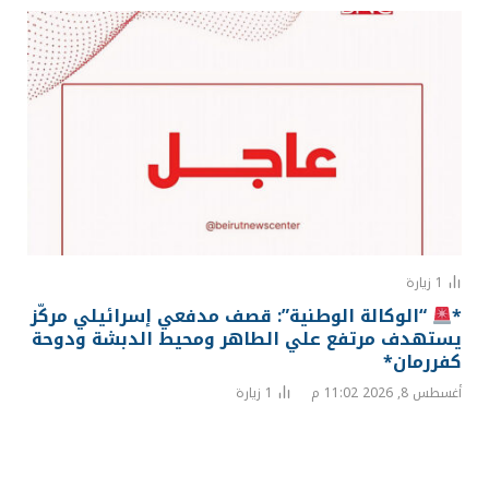
1
زيارة
*
“الوكالة الوطنية”: قصف مدفعي إسرائيلي مركّز
يستهدف مرتفع علي الطاهر ومحيط الدبشة ودوحة
كفررمان*
أغسطس 8, 2026 11:02 م
1
زيارة