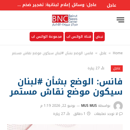
عاجل: وسائل إعلام لبنانية: تفجير ضخم نفذه العـ.ـ ـدو الإســـرائيلي في وادي السلوقي بالجنوب اللبناني
عاجل
نبض
قناة الواتس اب
مجموعة الواتس اب
Home
عاجل
فانس: الوضع بشأن #لبنان سيكون موضع نقاش مستمر
»
»
27
زيارة
عاجل
فانس: الوضع بشأن #لبنان
سيكون موضع نقاش مستمر
بواسطة
MUS MUS
يونيو 22, 2026 1:19 م
لا توجد تعليقات
1 دقائق
27
زيارة