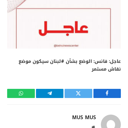
عاجل: فانس: الوضع بشأن #لبنان سيكون موضع
نقاش مستمر
فيسبوك
تويتر
تيلقرام
واتساب
MUS MUS
موقع