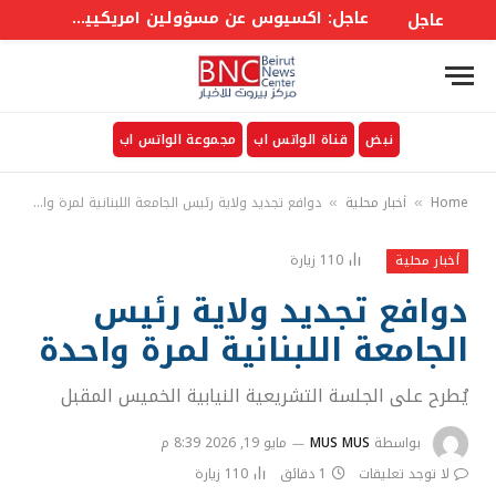
عاجل: أكسيوس عن مسؤولين أمريكيين: ترامب كان يميل قبل أسبوع إلى استئناف الحرب لكنه اقتنع بخفض التصعيد حالياً
عاجل
نبض
قناة الواتس اب
مجموعة الواتس اب
Home
أخبار محلية
دوافع تجديد ولاية رئيس الجامعة اللبنانية لمرة واحدة
»
»
110
زيارة
أخبار محلية
دوافع تجديد ولاية رئيس
الجامعة اللبنانية لمرة واحدة
يُطرح على الجلسة التشريعية النيابية الخميس المقبل
بواسطة
MUS MUS
مايو 19, 2026 8:39 م
لا توجد تعليقات
1 دقائق
110
زيارة