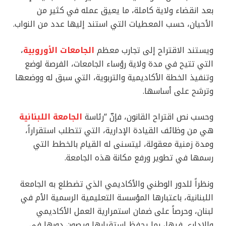
بعد انقضاء ولاية كاملة، ما يعيق عمله في كثير من
الأحيان، حسب المعطيات التي استند إليها عدد من النواب.
ويستند الاقتراح إلى تجارب معظم
الجامعات الأوروبية
،
التي تتيح في مدة ولاية رؤساء الجامعات، الفرصة لوضع
وتنفيذ الخطة الأكاديمية والتربوية، التي سبق له ووضعها
وترشح على أساسها.
وحسب نص اقتراح القانون، فإنّ “رئاسة
الجامعة اللبنانية
هي من وظائف القيادة الإدارية، التي تتطلب استقراراً،
ومدة زمنية معقولة، ليتسنى له القيام بالخطط التي
رسمها في تطوير ورفع مكانة هذه الجامعة.
ونظراً للدور الوطني والأكاديمي الذي تضطلع به الجامعة
اللبنانية، باعتبارها المؤسسة التعليمية الرسمية الأم في
لبنان، وحرصاً على ضمان استمرارية العمل الأكاديمي
والإداري فيها، بما يحفظ استقرارها ويصون دورها في