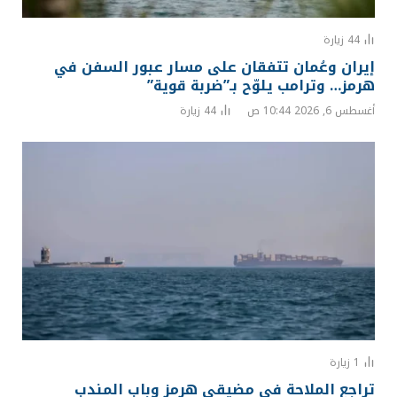
44
زيارة
إيران وعُمان تتفقان على مسار عبور السفن في
هرمز… وترامب يلوّح بـ”ضربة قوية”
أغسطس 6, 2026 10:44 ص
44
زيارة
1
زيارة
تراجع الملاحة في مضيقي هرمز وباب المندب