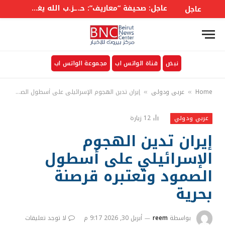
عاجل: صحيفة “معاريف”: حـ.ـز.ب الله يغير قواعد اللعبة وهو التقدير الذي يُقلق “الجيش” الإسرائيلي
عاجل
نبض
قناة الواتس اب
مجموعة الواتس اب
Home
عربي ودولي
إيران تدين الهجوم الإسرائيلي على أسطول الصمود وتعتبره قرصنة بحرية
»
»
12
زيارة
عربي ودولي
إيران تدين الهجوم
الإسرائيلي على أسطول
الصمود وتعتبره قرصنة
بحرية
بواسطة
reem
أبريل 30, 2026 9:17 م
لا توجد تعليقات