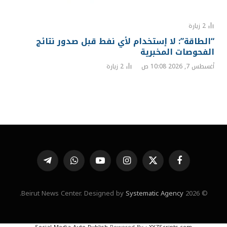
2
زيارة
“الطاقة”: لا إستخدام لأي نفط قبل صدور نتائج
الفحوصات المخبرية
أغسطس 7, 2026 10:08 ص
2
زيارة
فيسبوك
X
الانستغرام
يوتيوب
واتساب
تيلقرام
(Twitter)
.
Systematic Agency
© 2026 Beirut News Center. Designed by