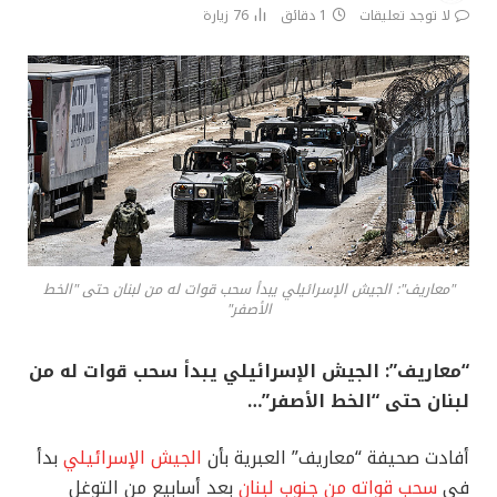
لا توجد تعليقات
1 دقائق
76
زيارة
"معاريف": الجيش الإسرائيلي يبدأ سحب قوات له من لبنان حتى "الخط
الأصفر"
“معاريف”: الجيش الإسرائيلي يبدأ سحب قوات له من
لبنان حتى “الخط الأصفر”…
أفادت صحيفة “معاريف” العبرية بأن ​
الجيش الإسرائيلي
​ بدأ
في
سحب قواته من ​جنوب لبنان
​ بعد أسابيع من التوغل