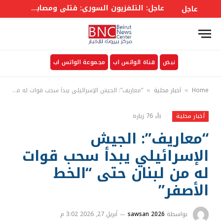
عاجل: التلفزيون السوري: قتلى ومصابون في انفجار عبوة ناسفة بحافلة ركاب في جرمانا بريف #دمشق
عاجل
نبض
قناة الواتس اب
مجموعة الواتس اب
Home
أخبار محلية
“معاريف”: الجيش الإسرائيلي يبدأ سحب قوات له من لبنان حتى “الخط الأصفر”
»
»
76
زيارة
أخبار محلية
“معاريف”: الجيش
الإسرائيلي يبدأ سحب قوات
له من لبنان حتى “الخط
الأصفر”
بواسطة
sawsan 2026
أبريل 27, 2026 3:02 م