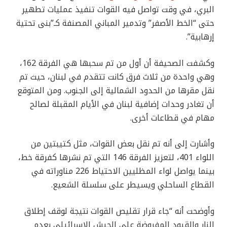
البري، في وقت تواصل فيه القوات تنفيذ عمليات تطهير
حتى “الخط الأصفر” وتدمير المباني المصنفة كـ”بنى تحتية
إرهابية”.
وكشفت الصحيفة أن أول من تم سحبها هي الفرقة 162،
وهي واحدة من ثلاث فرق كانت تتقدم في لبنان، حيث تم
نقل مقرها من الحدود الشمالية إلى الجنوب. ومن المتوقع
أن تغادر وحدات إضافية لبنان في الأيام المقبلة لصالح
مهام في قطاعات أخرى.
وأشارت إلى أنه تم نقل بعض القوات، مثل كتيبتين من
اللواء 401، لتعزيز الفرقة 146 التي تم نشرها كفرقة خط،
بينما يواصل لواء المظليين الاحتياط 226 مناوراته في
القطاع الساحلي ويسيطر على سلسلة الشعيع.
وأوضحت أنه “جاء قرار تقليص القوات نتيجة لوقف إطلاق
النار والقيود المفروضة على الجيش الإسرائيلي بعدم