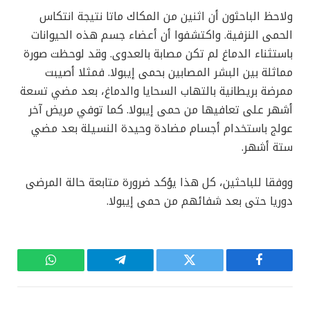
ولاحظ الباحثون أن اثنين من المكاك ماتا نتيجة انتكاس
الحمى النزفية. واكتشفوا أن أعضاء جسم هذه الحيوانات
باستثناء الدماغ لم تكن مصابة بالعدوى. وقد لوحظت صورة
مماثلة بين البشر المصابين بحمى إيبولا. فمثلا أصيبت
ممرضة بريطانية بالتهاب السحايا والدماغ، بعد مضي تسعة
أشهر على تعافيها من حمى إيبولا. كما توفي مريض آخر
عولج باستخدام أجسام مضادة وحيدة النسيلة بعد مضي
ستة أشهر.
ووفقا للباحثين، كل هذا يؤكد ضرورة متابعة حالة المرضى
دوريا حتى بعد شفائهم من حمى إيبولا.
فيسبوك
تويتر
تيلقرام
واتساب