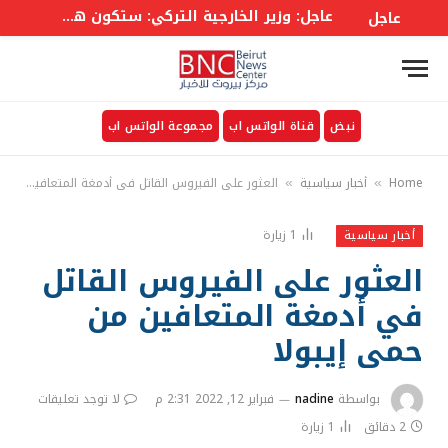
عاجل: وزير الخارجية التركي: ستكون هناك لجنة وزارية في إطار الاتفاق على غرار حلف الأطلسي إلى جانب أمانة عامة
عاجل
نبض
قناة الواتس اب
مجموعة الواتس اب
Home
أخبار سياسية
العثور على الفيروس القاتل في أدمغة المتعافين من حمى إيبولا
»
»
1
زيارة
أخبار سياسية
العثور على الفيروس القاتل
في أدمغة المتعافين من
حمى إيبولا
بواسطة
nadine
فبراير 12, 2022 2:31 م
لا توجد تعليقات
2 دقائق
1
زيارة