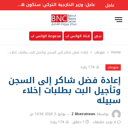
عاجل: وزير الخارجية التركي: ستكون هناك لجنة وزارية في إطار الاتفاق على غرار حلف الأطلسي إلى جانب أمانة عامة
عاجل
نبض
قناة الواتس اب
مجموعة الواتس اب
Home
منوعات
إعادة فضل شاكر إلى السجن وتأجيل البت بطلبات إخلاء سبيله
»
»
174
زيارة
منوعات
إعادة فضل شاكر إلى السجن
وتأجيل البت بطلبات إخلاء
سبيله
بواسطة
Z Bbeirutnews
يوليو 5, 2026 10:36 ص
لا توجد تعليقات
1 دقائق
174
زيارة