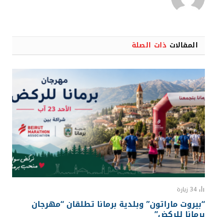
المقالات
ذات الصلة
34
زيارة
“بيروت ماراتون” وبلدية برمانا تطلقان “مهرجان
برمانا للركض”