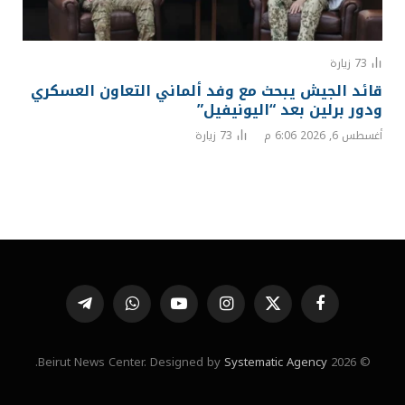
73
زيارة
قائد الجيش يبحث مع وفد ألماني التعاون العسكري
ودور برلين بعد “اليونيفيل”
أغسطس 6, 2026 6:06 م
73
زيارة
فيسبوك
X
الانستغرام
يوتيوب
واتساب
تيلقرام
(Twitter)
.
Systematic Agency
© 2026 Beirut News Center. Designed by