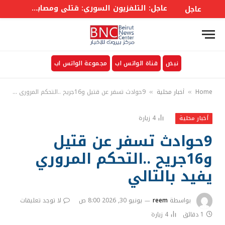
عاجل: التلفزيون السوري: قتلى ومصابون في انفجار عبوة ناسفة بحافلة ركاب في جرمانا بريف #دمشق
عاجل
نبض
قناة الواتس اب
مجموعة الواتس اب
Home
أخبار محلية
9حوادث تسفر عن قتيل و16جريح ..التحكم المروري يفيد بالتالي
»
»
4
زيارة
أخبار محلية
9حوادث تسفر عن قتيل
و16جريح ..التحكم المروري
يفيد بالتالي
بواسطة
reem
يونيو 30, 2026 8:00 ص
لا توجد تعليقات
1 دقائق
4
زيارة