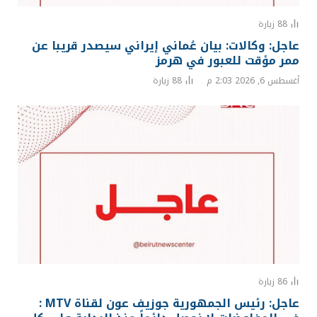
88
زيارة
عاجل: وكالات: بيان عُماني إيراني سيصدر قريبا عن
ممر مؤقت للعبور في هرمز
أغسطس 6, 2026 2:03 م
88
زيارة
86
زيارة
عاجل: رئيس الجمهورية جوزيف عون لقناة MTV :