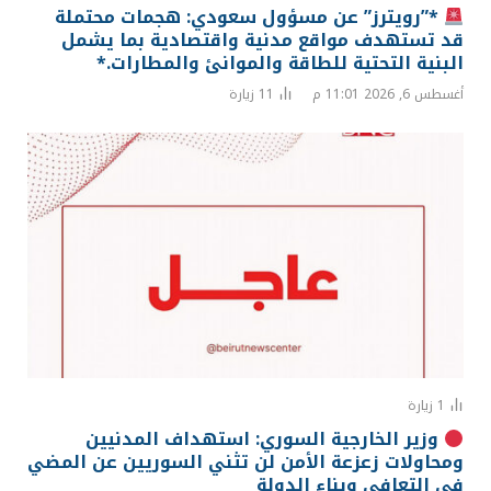
*”رويترز” عن مسؤول سعودي: هجمات محتملة
قد تستهدف مواقع مدنية واقتصادية بما يشمل
البنية التحتية للطاقة والموانئ والمطارات.*
أغسطس 6, 2026 11:01 م
11
زيارة
1
زيارة
وزير الخارجية السوري: استهداف المدنيين
ومحاولات زعزعة الأمن لن تثني السوريين عن المضي
في التعافي وبناء الدولة